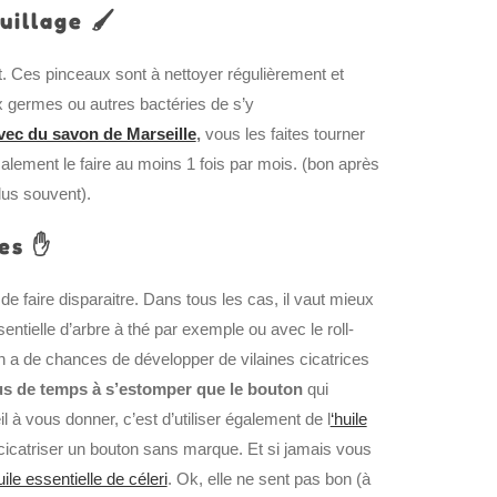
illage 🖌️
. Ces pinceaux sont à nettoyer régulièrement et
ux germes ou autres bactéries de s’y
ec du savon de Marseille
,
vous les faites tourner
malement le faire au moins 1 fois par mois. (bon après
plus souvent).
les ✋
e faire disparaitre. Dans tous les cas, il vaut mieux
ntielle d’arbre à thé par exemple ou avec le roll-
on a de chances de développer de vilaines cicatrices
lus de temps à s’estomper que le bouton
qui
eil à vous donner, c’est d’utiliser également de l
‘huile
e cicatriser un bouton sans marque. Et si jamais vous
uile essentielle de céleri
. Ok, elle ne sent pas bon (à