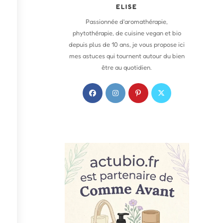
ELISE
Passionnée d'aromathérapie,
phytothérapie, de cuisine vegan et bio
depuis plus de 10 ans, je vous propose ici
mes astuces qui tournent autour du bien
être au quotidien.
S
S
S
S
’
’
’
’
o
o
o
o
u
u
u
u
v
v
v
v
r
r
r
r
e
e
e
e
d
d
d
d
a
a
a
a
n
n
n
n
s
s
s
s