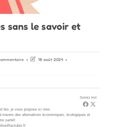
s sans le savoir et
ntaires
Dernière
commentaire
18 août 2024
modification
de
tion :
la
publication :
Suivez moi
t bio, je vous propose ici mes
 à travers des alternatives économiques, écologiques et
tre santé!.
elise@actubio.fr