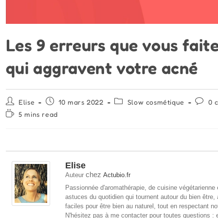
Les 9 erreurs que vous faite
qui aggravent votre acné
Auteur/autrice
Publication
Post
Comme
Elise
10 mars 2022
Slow cosmétique
0 
de
publiée :
category:
de
Temps
5 mins read
la
la
de
publication :
publica
lecture :
Elise
chez
Auteur
Actubio.fr
Passionnée d'aromathérapie, de cuisine végétarienne e
astuces du quotidien qui tournent autour du bien être,
faciles pour être bien au naturel, tout en respectant no
N'hésitez pas à me contacter pour toutes questions : 