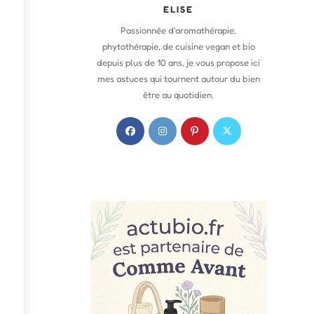
ELISE
Passionnée d'aromathérapie,
phytothérapie, de cuisine vegan et bio
depuis plus de 10 ans, je vous propose ici
mes astuces qui tournent autour du bien
être au quotidien.
S
S
S
S
’
’
’
’
o
o
o
o
u
u
u
u
v
v
v
v
r
r
r
r
e
e
e
e
d
d
d
d
a
a
a
a
n
n
n
n
s
s
s
s