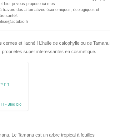
t bio, je vous propose ici mes
 à travers des alternatives économiques, écologiques et
tre santé!.
elise@actubio.fr
es cernes et l’acné ! L’huile de calophylle ou de Tamanu
es propriétés super intéressantes en cosmétique.
? ✌🏼
 IT - Blog bio
amanu. Le Tamanu est un arbre tropical à feuilles