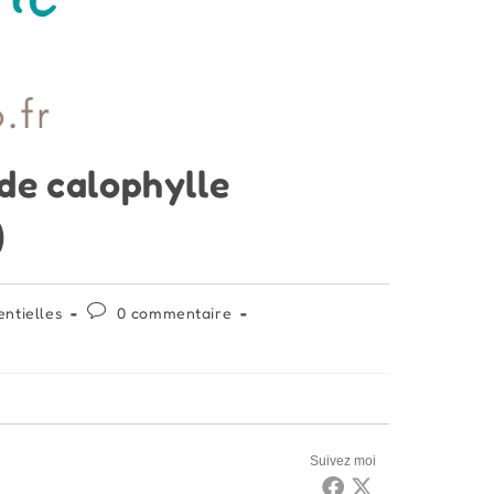
 de calophylle
)
Commentaires
ntielles
0 commentaire
de
la
publication :
Suivez moi