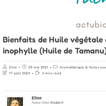
Bienfaits de Huile végétale
inophylle (Huile de Tamanu
Auteur/autrice
Publication
Post
Elise
29 mai 2021
Aromathérapie & Huiles esse
de
publiée :
category:
Dernière
Temps
17 août 2024
3 mins read
la
modification
de
publication :
de
lecture :
la
publication :
Elise
chez
Auteur
Actubio.fr