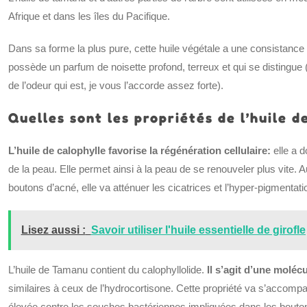
Afrique et dans les îles du Pacifique.
Dans sa forme la plus pure, cette huile végétale a une consistance t
possède un parfum de noisette profond, terreux et qui se distingu
de l’odeur qui est, je vous l’accorde assez forte).
Quelles sont les propriétés de l’huile d
L’huile de calophylle favorise la régénération cellulaire:
elle a 
de la peau. Elle permet ainsi à la peau de se renouveler plus vite. 
boutons d’acné, elle va atténuer les cicatrices et l’hyper-pigmentati
Lisez aussi :
Savoir utiliser l'huile essentielle de girofle
L’huile de Tamanu contient du calophyllolide.
Il s’agit d’une moléc
similaires à ceux de l’hydrocortisone. Cette propriété va s’accompag
élevée contre les souches bactériennes impliquées dans les boutons 