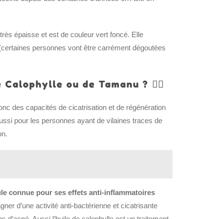
rès épaisse et est de couleur vert foncé. Elle
e (certaines personnes vont être carrément dégoutées
e Calophylle ou de Tamanu ? ✌🏼
donc des capacités de cicatrisation et de régénération
Aussi pour les personnes ayant de vilaines traces de
on.
ule connue pour ses effets anti-inflammatoires
ner d’une activité anti-bactérienne et cicatrisante
d’acné. Aussi l’huile de calophylle est un traitement