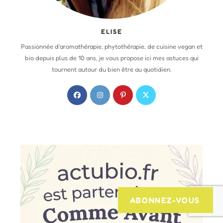
ELISE
Passionnée d'aromathérapie, phytothérapie, de cuisine vegan et
bio depuis plus de 10 ans, je vous propose ici mes astuces qui
tournent autour du bien être au quotidien.
S
S
S
S
’
’
’
’
o
o
o
o
u
u
u
u
v
v
v
v
r
r
r
r
e
e
e
e
d
d
d
d
a
a
a
a
ABONNEZ-VOUS
n
n
n
n
s
s
s
s