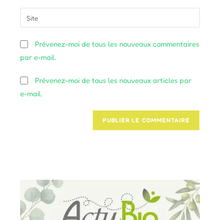
username
email
Saisir
to
address
l’URL
comment
to
de
Prévenez-moi de tous les nouveaux commentaires
comment
votre
par e-mail.
site
(facultatif)
Prévenez-moi de tous les nouveaux articles par
e-mail.