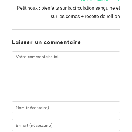
Petit houx : bienfaits sur la circulation sanguine et
sur les cernes + recette de roll-on
Laisser un commentaire
Comment
Enter
your
name
Enter
or
your