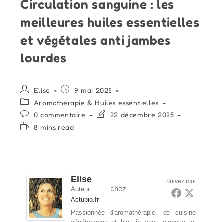
Circulation sanguine : les
meilleures huiles essentielles
et végétales anti jambes
lourdes
Auteur/autrice
Publication
Elise
9 mai 2025
de
publiée :
Post
Aromathérapie & Huiles essentielles
la
category:
Commentaires
Dernière
0 commentaire
22 décembre 2025
publication :
de
modification
Temps
8 mins read
la
de
de
publication :
la
lecture :
publication :
Elise
Suivez moi
chez
Auteur
Actubio.fr
Passionnée d'aromathérapie, de cuisine
végétarienne et bio, je vous propose ici