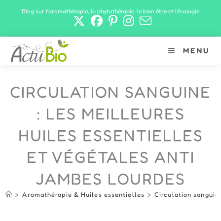
Skip
Blog sur l'aromathérapie, la phytothérapie, le bien être et l'écologie
to
content
MENU
CIRCULATION SANGUINE
: LES MEILLEURES
HUILES ESSENTIELLES
ET VÉGÉTALES ANTI
JAMBES LOURDES
>
Aromathérapie & Huiles essentielles
>
Circulation sanguine