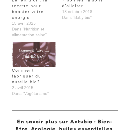
recette pour
d’allaiter
booster votre
13 octobre 2018
énergie
Dans "Baby bio"
15 avril 2025
Dans "Nutrition et
alimentation saine"
Comment
fabriquer du
nutella bio?
2 avril 2015
Dans "Végétarisme"
En savoir plus sur Actubio : Bien-
être, écologie, huiles essentielles,