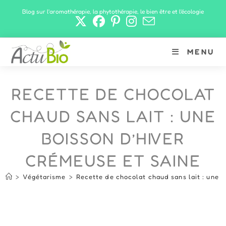
Skip
Blog sur l'aromathérapie, la phytothérapie, le bien être et l'écologie
to
content
MENU
RECETTE DE CHOCOLAT
CHAUD SANS LAIT : UNE
BOISSON D’HIVER
CRÉMEUSE ET SAINE
>
Végétarisme
>
Recette de chocolat chaud sans lait : une b