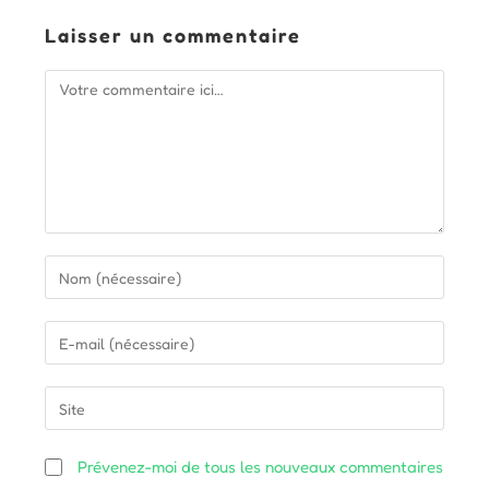
Laisser un commentaire
Comment
Enter
your
name
Enter
or
your
username
email
Saisir
to
address
l’URL
comment
to
de
Prévenez-moi de tous les nouveaux commentaires
comment
votre