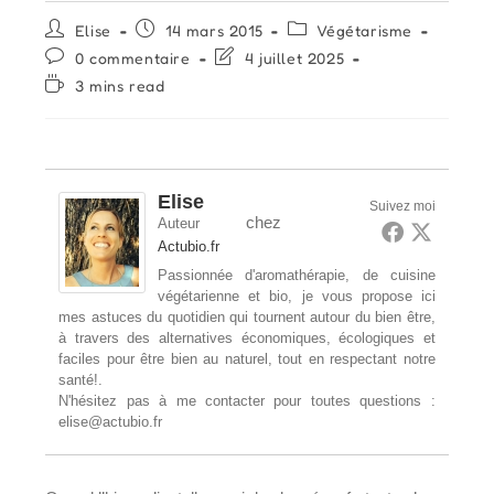
Auteur/autrice
Publication
Post
Elise
14 mars 2015
Végétarisme
de
publiée :
category:
Commentaires
Dernière
0 commentaire
4 juillet 2025
la
de
modification
Temps
3 mins read
publication :
la
de
de
publication :
la
lecture :
publication :
Elise
Suivez moi
chez
Auteur
Actubio.fr
Passionnée d'aromathérapie, de cuisine
végétarienne et bio, je vous propose ici
mes astuces du quotidien qui tournent autour du bien être,
à travers des alternatives économiques, écologiques et
faciles pour être bien au naturel, tout en respectant notre
santé!.
N'hésitez pas à me contacter pour toutes questions :
elise@actubio.fr