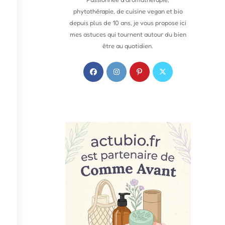
phytothérapie, de cuisine vegan et bio
depuis plus de 10 ans, je vous propose ici
mes astuces qui tournent autour du bien
être au quotidien.
S
S
S
S
’
’
’
’
o
o
o
o
u
u
u
u
v
v
v
v
r
r
r
r
e
e
e
e
d
d
d
d
a
a
a
a
n
n
n
n
s
s
s
s
u
u
u
u
n
n
n
n