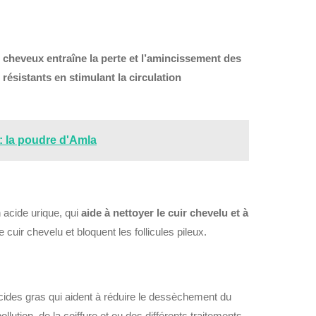
cheveux entraîne la perte et l’amincissement des
 résistants en stimulant la circulation
 la poudre d'Amla
 acide urique, qui
aide à nettoyer le cuir chevelu et à
 cuir chevelu et bloquent les follicules pileux.
cides gras qui aident à réduire le dessèchement du
ollution, de la coiffure et ou des différents traitements