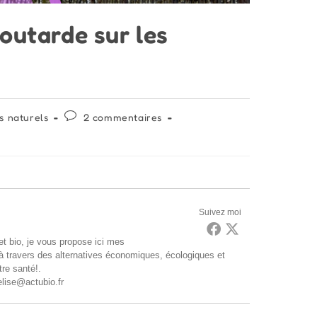
moutarde sur les
Commentaires
s naturels
2 commentaires
de
la
publication :
Suivez moi
t bio, je vous propose ici mes
 à travers des alternatives économiques, écologiques et
tre santé!.
elise@actubio.fr