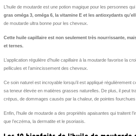
L’huile de moutarde est une potion magique pour les personnes qu
gras oméga 3, oméga 6, la vitamine E et les antioxydants qu’elle
de moutarde ultra bonne pour les cheveux.
Cette huile capillaire est non seulement très nourrissante, mai
et ternes.
L’application régulière d’huile capillaire à la moutarde favorise la 
pellicules et l’amincissement des cheveux.
Ce soin naturel est incroyable lorsqu’il est appliqué régulièrement 
sa teneur élevée en matières grasses naturelles. De plus, il peut 
crépus, de dommages causés par la chaleur, de pointes fourchues
Enfin, l’huile de moutarde a des propriétés apaisantes qui traitent l’
que l’eczéma, la dermatite et le psoriasis.
Les 10 bienfaits de l’huile de moutarde