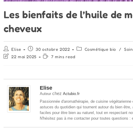
Les bienfaits de l’huile de 
cheveux
Auteur/autrice
Publication
Post
Elise
30 octobre 2022
Cosmétique bio
/
Soin
de
publiée :
category:
Dernière
Temps
22 mai 2025
7 mins read
la
modification
de
publication :
de
lecture :
la
publication :
Elise
chez
Auteur
Actubio.fr
Passionnée d'aromathérapie, de cuisine végétarienne e
astuces du quotidien qui tournent autour du bien être,
faciles pour être bien au naturel, tout en respectant no
N'hésitez pas à me contacter pour toutes questions : 