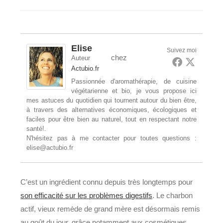
la
modification
de
publication :
de
lecture :
la
publication :
Elise
Suivez moi
chez
Auteur
Actubio.fr
Passionnée d'aromathérapie, de cuisine
végétarienne et bio, je vous propose ici
mes astuces du quotidien qui tournent autour du bien être,
à travers des alternatives économiques, écologiques et
faciles pour être bien au naturel, tout en respectant notre
santé!.
N'hésitez pas à me contacter pour toutes questions :
elise@actubio.fr
C’est un ingrédient connu depuis très longtemps pour
son efficacité sur les problèmes digestifs
. Le charbon
actif, vieux remède de grand mère est désormais remis
au goût du jour, grâce notamment aux cosmétiques