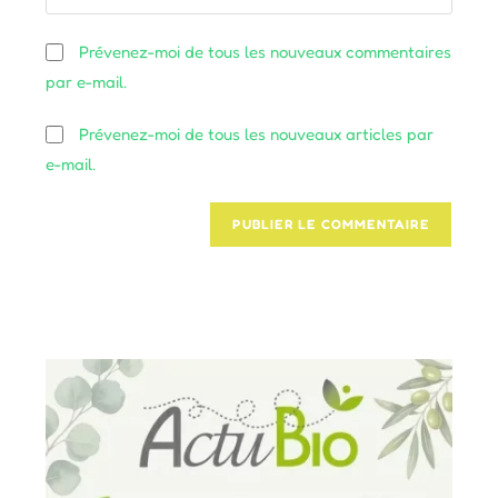
l’URL
comment
to
de
Prévenez-moi de tous les nouveaux commentaires
comment
votre
par e-mail.
site
(facultatif)
Prévenez-moi de tous les nouveaux articles par
e-mail.