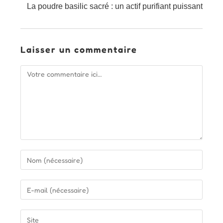
La poudre basilic sacré : un actif purifiant puissant
Laisser un commentaire
Comment
Enter
your
name
Enter
or
your
username
email
Saisir
to
address