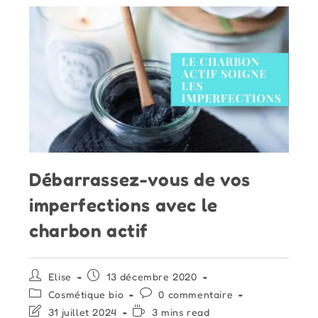
Débarrassez-vous de vos
imperfections avec le
charbon actif
Auteur/autrice
Publication
Elise
13 décembre 2020
de
publiée :
Post
Commentaires
Cosmétique bio
0 commentaire
la
category:
de
Dernière
Temps
31 juillet 2024
3 mins read
publication :