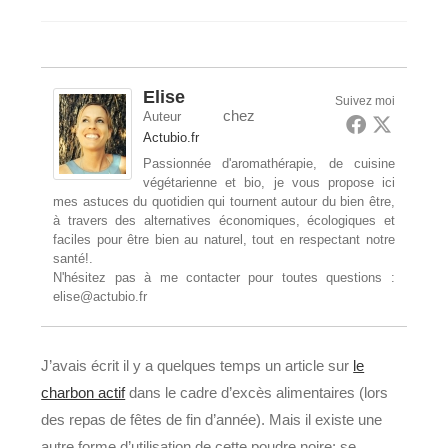
la
de
de
publication :
la
lecture :
publication :
Elise
Suivez moi
chez
Auteur
Actubio.fr
Passionnée d'aromathérapie, de cuisine
végétarienne et bio, je vous propose ici
mes astuces du quotidien qui tournent autour du bien être,
à travers des alternatives économiques, écologiques et
faciles pour être bien au naturel, tout en respectant notre
santé!.
N'hésitez pas à me contacter pour toutes questions :
elise@actubio.fr
J’avais écrit il y a quelques temps un article sur
le
charbon actif
dans le cadre d’excès alimentaires (lors
des repas de fêtes de fin d’année). Mais il existe une
autre forme d’utilisation de cette poudre noire: se