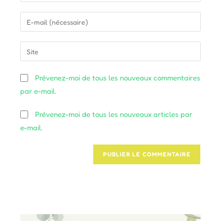
your
name
Enter
or
your
username
email
Saisir
to
address
l’URL
comment
to
de
Prévenez-moi de tous les nouveaux commentaires
comment
votre
par e-mail.
site
(facultatif)
Prévenez-moi de tous les nouveaux articles par
e-mail.