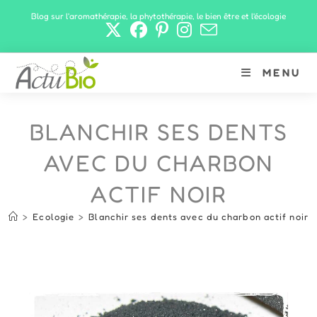
Skip
Blog sur l'aromathérapie, la phytothérapie, le bien être et l'écologie
to
content
MENU
BLANCHIR SES DENTS
AVEC DU CHARBON
ACTIF NOIR
>
Ecologie
>
Blanchir ses dents avec du charbon actif noir