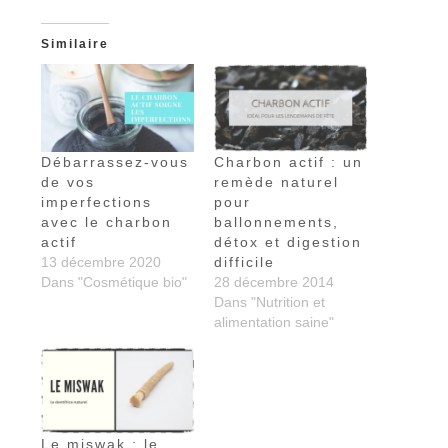
Similaire
Débarrassez-vous
Charbon actif : un
de vos
remède naturel
imperfections
pour
avec le charbon
ballonnements,
actif
détox et digestion
13 décembre 2020
difficile
Dans "Cosmétique bio"
28 décembre 2014
Dans "Nutrition et
alimentation saine"
Le miswak : le