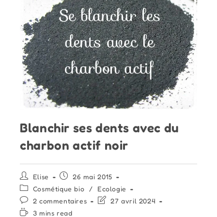
Blanchir ses dents avec du
charbon actif noir
Auteur/autrice
Publication
Elise
26 mai 2015
de
publiée :
Post
Cosmétique bio
/
Ecologie
la
category:
Commentaires
Dernière
2 commentaires
27 avril 2024
publication :
de
modification
Temps
3 mins read