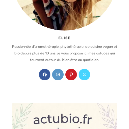
ELISE
Passionnée d'aromathérapie, phytothérapie, de cuisine vegan et
bio depuis plus de 10 ans, je vous propose ici mes astuces qui
tournent autour du bien être au quotidien.
S
S
S
S
’
’
’
’
o
o
o
o
u
u
u
u
v
v
v
v
r
r
r
r
e
e
e
e
d
d
d
d