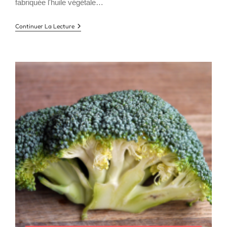
fabriquée l'huile végétale…
Huile
Continuer La Lecture
Végétale
De
Carotte
:
Un
Effet
Bonne
Mine
Garanti
!