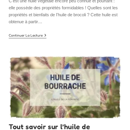
C'est une huile végétale encore peu connue et pourtant :
elle possède des propriétés formidables ! Quelles sont les
propriétés et bienfaits de l'huile de brocoli ? Cette huile est
obtenue à partir…
Huile
Continuer La Lecture
Végétale
De
Brocoli
:
Fini
Les
Fourches
Aux
Cheveux
Tout savoir sur l’huile de