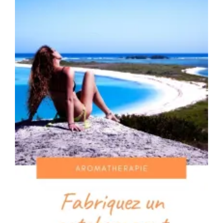
:
Bienfaits,
Usages
Et
Différence
Avec
L’onagre