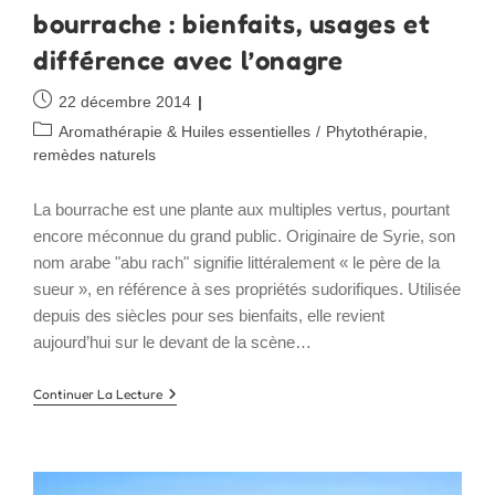
bourrache : bienfaits, usages et
différence avec l’onagre
Publication
22 décembre 2014
publiée :
Post
Aromathérapie & Huiles essentielles
/
Phytothérapie,
category:
remèdes naturels
La bourrache est une plante aux multiples vertus, pourtant
encore méconnue du grand public. Originaire de Syrie, son
nom arabe "abu rach" signifie littéralement « le père de la
sueur », en référence à ses propriétés sudorifiques. Utilisée
depuis des siècles pour ses bienfaits, elle revient
aujourd’hui sur le devant de la scène…
Tout
Continuer La Lecture
Savoir
Sur
L’huile
De
Bourrache