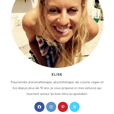
ELISE
Passionnée d'aromathérapie, phytothérapie, de cuisine vegan et
bio depuis plus de 10 ans, je vous propose ici mes astuces qui
tournent autour du bien être au quotidien.
S
S
S
S
’
’
’
’