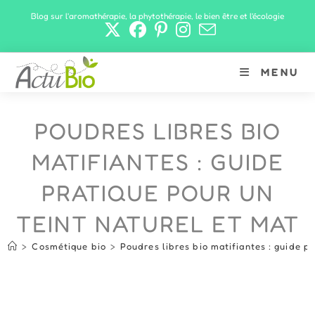
Skip
Blog sur l'aromathérapie, la phytothérapie, le bien être et l'écologie
to
content
MENU
POUDRES LIBRES BIO
MATIFIANTES : GUIDE
PRATIQUE POUR UN
TEINT NATUREL ET MAT
>
Cosmétique bio
>
Poudres libres bio matifiantes : guide pr