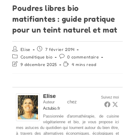
Poudres libres bio
matifiantes : guide pratique
pour un teint naturel et mat
Auteur/autrice
Publication
Elise
7 février 2014
de
publiée :
Post
Commentaires
Cosmétique bio
0 commentaire
la
category:
de
Dernière
Temps
9 décembre 2025
4 mins read
publication :
la
modification
de
publication :
de
lecture :
la
publication :
Elise
Suivez moi
chez
Auteur
Actubio.fr
Passionnée d'aromathérapie, de cuisine
végétarienne et bio, je vous propose ici
mes astuces du quotidien qui tournent autour du bien être,
à travers des alternatives économiques, écologiques et