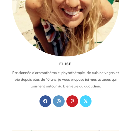
ELISE
Passionnée d'aromathérapie, phytothérapie, de cuisine vegan et
bio depuis plus de 10 ans, je vous propose ici mes astuces qui
tournent autour du bien être au quotidien.
S
S
S
S
’
’
’
’
o
o
o
o
u
u
u
u
v
v
v
v