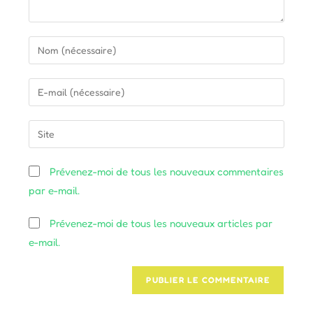
Enter
your
name
Enter
or
your
username
email
Saisir
to
address
l’URL
comment
to
de
Prévenez-moi de tous les nouveaux commentaires
comment
votre
par e-mail.
site
(facultatif)
Prévenez-moi de tous les nouveaux articles par
e-mail.