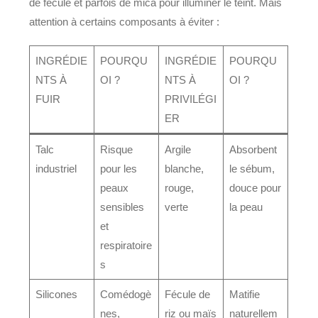
de fécule et parfois de mica pour illuminer le teint. Mais
attention à certains composants à éviter :
INGRÉDIE
POURQU
INGRÉDIE
POURQU
NTS À
OI ?
NTS À
OI ?
FUIR
PRIVILÉGI
ER
Talc
Risque
Argile
Absorbent
industriel
pour les
blanche,
le sébum,
peaux
rouge,
douce pour
sensibles
verte
la peau
et
respiratoire
s
Silicones
Comédogè
Fécule de
Matifie
nes,
riz ou maïs
naturellem