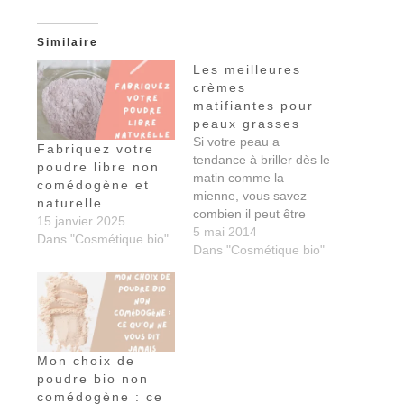
Similaire
Les meilleures
crèmes
matifiantes pour
peaux grasses
Si votre peau a
Fabriquez votre
tendance à briller dès le
poudre libre non
matin comme la
comédogène et
mienne, vous savez
naturelle
combien il peut être
15 janvier 2025
difficile de conserver un
5 mai 2014
Dans "Cosmétique bio"
teint frais tout au long
Dans "Cosmétique bio"
de la journée ! Entre les
crèmes qui collent, les
poudres qui dessèchent
et les soins qui
promettent monts et
merveilles sans…
Mon choix de
poudre bio non
comédogène : ce