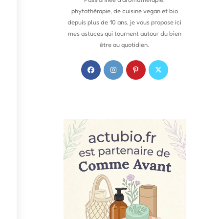
phytothérapie, de cuisine vegan et bio
depuis plus de 10 ans, je vous propose ici
mes astuces qui tournent autour du bien
être au quotidien.
S
S
S
S
’
’
’
’
o
o
o
o
u
u
u
u
v
v
v
v
r
r
r
r
e
e
e
e
d
d
d
d
a
a
a
a
n
n
n
n
s
s
s
s
u
u
u
u
n
n
n
n