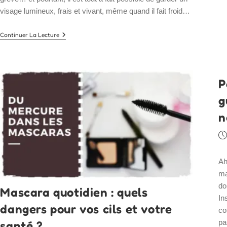
visage lumineux, frais et vivant, même quand il fait froid…
Comment
Continuer La Lecture
Avoir
Une
Bonne
Mine
Naturellement
P
Même
En
g
Plein
Hiver
n
(sans
Maquillage
Excessif)
Pu
?
pu
Ah
ma
do
Mascara quotidien : quels
In
dangers pour vos cils et votre
co
pa
santé ?