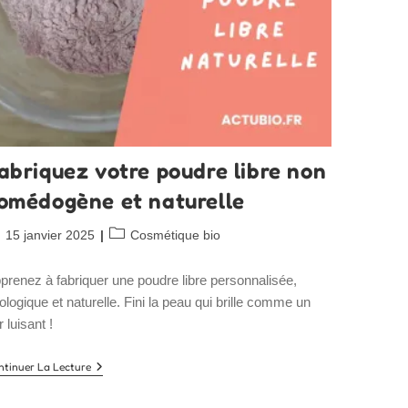
abriquez votre poudre libre non
omédogène et naturelle
blication
Post
15 janvier 2025
Cosmétique bio
bliée :
category:
prenez à fabriquer une poudre libre personnalisée,
ologique et naturelle. Fini la peau qui brille comme un
r luisant !
Fabriquez
ntinuer La Lecture
Votre
Poudre