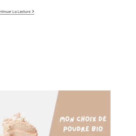
Poudres
ntinuer La Lecture
Libres
Bio
Matifiantes
:
Guide
Pratique
Pour
Un
Teint
Naturel
Et
Mat