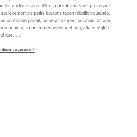
ouffer, qui lisse sans plâtrer, qui sublime sans provoquer
 soulèvement de petits boutons façon rébellion cutanée.
ns un monde parfait, ce serait simple : on choisirait une
udre « bio », « non comédogène » et hop, affaire réglée.
auf que……
Mon
ntinuer La Lecture
Choix
De
Poudre
Bio
Non
Comédogène
:
Ce
Qu’on
Ne
Vous
Dit
Jamais
(et
Ce
Que
J’aurais