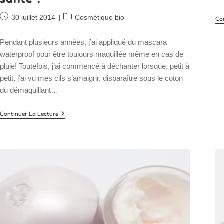
Publication
Post
30 juillet 2014
Cosmétique bio
Co
publiée :
category:
Pendant plusieurs années, j’ai appliqué du mascara
waterproof pour être toujours maquillée même en cas de
pluie! Toutefois, j’ai commencé à déchanter lorsque, petit à
petit, j’ai vu mes cils s’amaigrir, disparaître sous le coton
du démaquillant…
Mascara
Continuer La Lecture
Quotidien
:
Quels
Dangers
Pour
Vos
Cils
Et
Votre
Santé
?