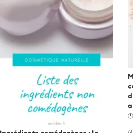
M
c
d
a
Pu
pu
Ingrédients comédogènes : la
Ah