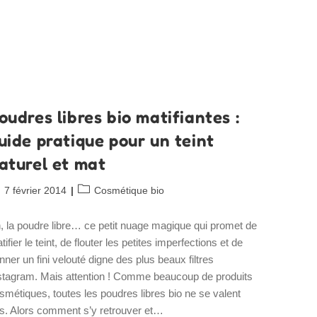
Libre
Non
Comédogène
Et
Naturelle
oudres libres bio matifiantes :
uide pratique pour un teint
aturel et mat
blication
Post
7 février 2014
Cosmétique bio
bliée :
category:
, la poudre libre… ce petit nuage magique qui promet de
tifier le teint, de flouter les petites imperfections et de
nner un fini velouté digne des plus beaux filtres
stagram. Mais attention ! Comme beaucoup de produits
smétiques, toutes les poudres libres bio ne se valent
s. Alors comment s’y retrouver et…