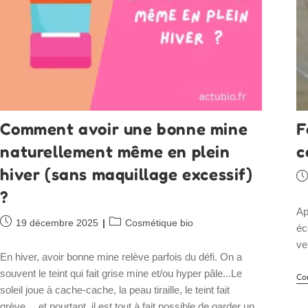
Comment avoir une bonne mine
F
naturellement même en plein
c
hiver (sans maquillage excessif)
Pu
pu
?
Ap
Publication
Post
19 décembre 2025
Cosmétique bio
éc
publiée :
category:
ve
En hiver, avoir bonne mine relève parfois du défi. On a
souvent le teint qui fait grise mine et/ou hyper pâle...Le
Co
soleil joue à cache-cache, la peau tiraille, le teint fait
grève… et pourtant, il est tout à fait possible de garder un