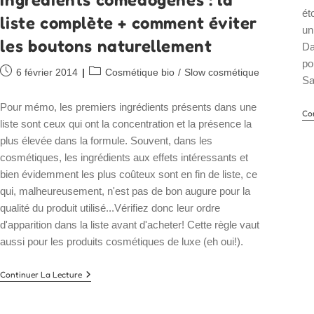
ét
liste complète + comment éviter
un
les boutons naturellement
Da
po
Publication
Post
6 février 2014
Cosmétique bio
/
Slow cosmétique
S
publiée :
category:
Pour mémo, les premiers ingrédients présents dans une
Co
liste sont ceux qui ont la concentration et la présence la
plus élevée dans la formule. Souvent, dans les
cosmétiques, les ingrédients aux effets intéressants et
bien évidemment les plus coûteux sont en fin de liste, ce
qui, malheureusement, n'est pas de bon augure pour la
qualité du produit utilisé...Vérifiez donc leur ordre
d'apparition dans la liste avant d'acheter! Cette règle vaut
aussi pour les produits cosmétiques de luxe (eh oui!).
Ingrédients
Continuer La Lecture
Comédogènes
:
La