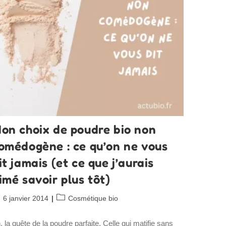
on choix de poudre bio non
omédogène : ce qu’on ne vous
it jamais (et ce que j’aurais
imé savoir plus tôt)
blication
Post
6 janvier 2014
Cosmétique bio
bliée :
category:
, la quête de la poudre parfaite. Celle qui matifie sans