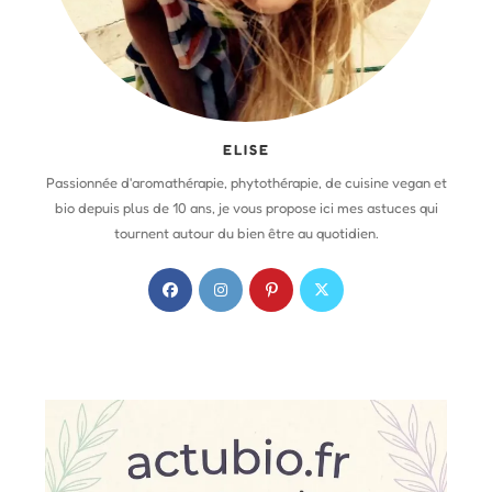
ELISE
Passionnée d'aromathérapie, phytothérapie, de cuisine vegan et
bio depuis plus de 10 ans, je vous propose ici mes astuces qui
tournent autour du bien être au quotidien.
S
S
S
S
’
’
’
’
o
o
o
o
u
u
u
u
v
v
v
v
r
r
r
r
e
e
e
e
d
d
d
d