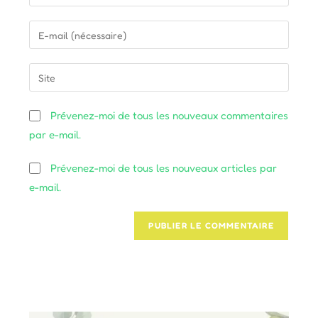
your
name
Enter
or
your
username
email
Saisir
to
address
l’URL
comment
to
de
Prévenez-moi de tous les nouveaux commentaires
comment
votre
par e-mail.
site
(facultatif)
Prévenez-moi de tous les nouveaux articles par
e-mail.