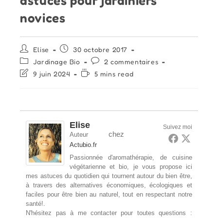
astuces pour jardiniers
novices
Auteur/autrice
Publication
Elise
30 octobre 2017
de
publiée :
Post
Commentaires
Jardinage Bio
2 commentaires
la
category:
de
Dernière
Temps
9 juin 2024
5 mins read
publication :
la
modification
de
publication :
de
lecture :
la
publication :
Elise
Suivez moi
chez
Auteur
Actubio.fr
Passionnée d'aromathérapie, de cuisine
végétarienne et bio, je vous propose ici
mes astuces du quotidien qui tournent autour du bien être,
à travers des alternatives économiques, écologiques et
faciles pour être bien au naturel, tout en respectant notre
santé!.
N'hésitez pas à me contacter pour toutes questions :