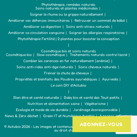
Phytothérapie, remèdes naturels
Soins naturels et plantes médicinales
Soigner le rhume ou la grippe naturellement
Améliorer ses défenses immunitaires
Retrouver un sommeil de bébé
Améliorer sa digestion
Soins anti-stress naturels
Améliorer sa circulation sanguine
Soigner les allergies respiratoires
Phytothérapie Fertilité | 2 plantes pour booster la conception
Cosmétique bio et soins naturels
Cosmétique bio
Slow cosmétique
Traitements naturels contre l’acné
Combler les carences en fer naturellement (anémie)
Soins anti-rides anti-âge naturels
Soins cheveux naturels
Freiner la chute de cheveux
Propriétés et bienfaits des Poudres ayurvédiques
Ayurveda
Le coin DIY d’Actubio
Bien être et santé naturelle
Baby bio et santé des Tout-petits
Nutrition et alimentation saine
Végétarisme
Ecologie et mode de vie durable
Jardinage écoresponsable
News & Zéro déchet
Green IT et Numérique durable
A propos – Contact
ABONNEZ-VOUS
© Actubio 2026 - Les images et contenus du site www.actubio.fr sont soumis
au droit d'auteur.