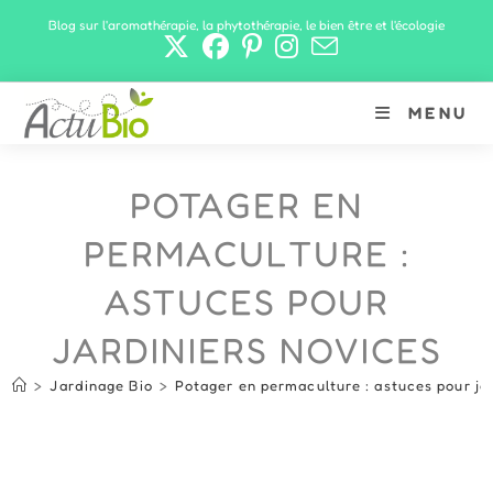
Skip
Blog sur l'aromathérapie, la phytothérapie, le bien être et l'écologie
to
content
MENU
POTAGER EN
PERMACULTURE :
ASTUCES POUR
JARDINIERS NOVICES
>
Jardinage Bio
>
Potager en permaculture : astuces pour ja