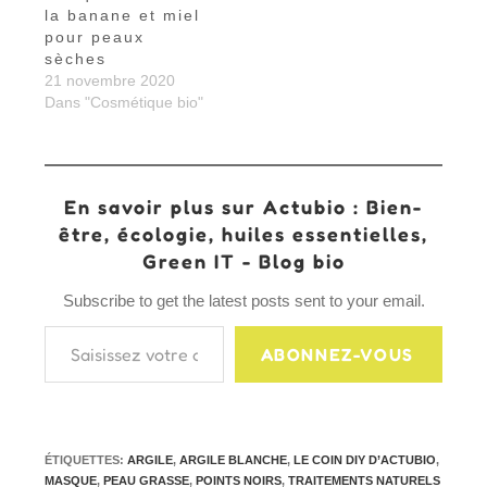
la banane et miel
pour peaux
sèches
21 novembre 2020
Dans "Cosmétique bio"
En savoir plus sur Actubio : Bien-
être, écologie, huiles essentielles,
Green IT - Blog bio
Subscribe to get the latest posts sent to your email.
Saisissez votre adresse e-mail…
ABONNEZ-VOUS
ÉTIQUETTES
:
ARGILE
,
ARGILE BLANCHE
,
LE COIN DIY D’ACTUBIO
,
MASQUE
,
PEAU GRASSE
,
POINTS NOIRS
,
TRAITEMENTS NATURELS