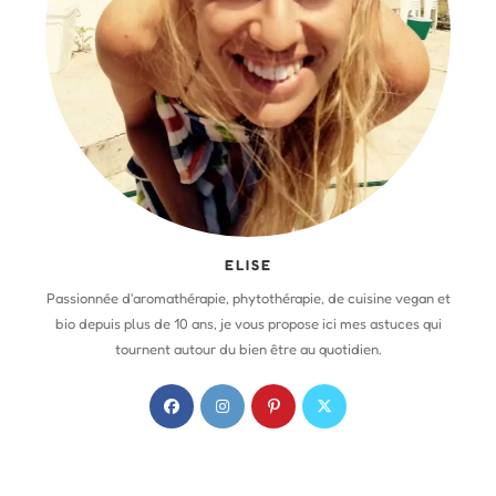
ELISE
Passionnée d'aromathérapie, phytothérapie, de cuisine vegan et
bio depuis plus de 10 ans, je vous propose ici mes astuces qui
tournent autour du bien être au quotidien.
S
S
S
S
’
’
’
’
o
o
o
o
u
u
u
u