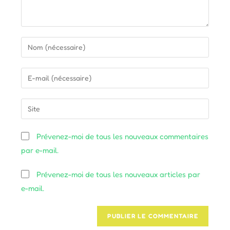
Enter
your
name
Enter
or
your
username
email
Saisir
to
address
l’URL
comment
to
de
Prévenez-moi de tous les nouveaux commentaires
comment
votre
par e-mail.
site
(facultatif)
Prévenez-moi de tous les nouveaux articles par
e-mail.