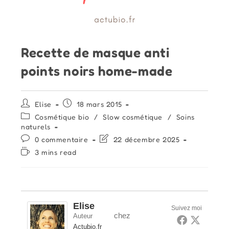
Recette de masque anti
points noirs home-made
Auteur/autrice
Publication
Elise
18 mars 2015
de
publiée :
Post
Cosmétique bio
/
Slow cosmétique
/
Soins
la
category:
naturels
publication :
Commentaires
Dernière
0 commentaire
22 décembre 2025
de
modification
Temps
3 mins read
la
de
de
publication :
la
lecture :
publication :
Elise
Suivez moi
chez
Auteur
Actubio.fr