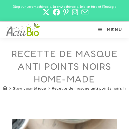
Skip
Blog sur l'aromathérapie, la phytothérapie, le bien être et l'écologie
to
content
MENU
RECETTE DE MASQUE
ANTI POINTS NOIRS
HOME-MADE
>
Slow cosmétique
>
Recette de masque anti points noirs 