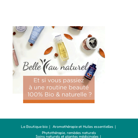
La Boutique bio
Aromathérapie et Huiles essentielles
Phytothérapie, remèdes naturels
Soins naturels et plantes médicinales