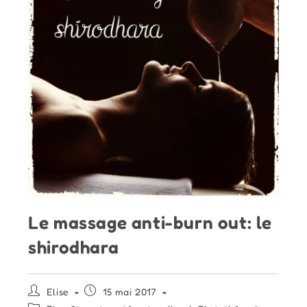
Le massage anti-burn out: le
shirodhara
Auteur/autrice
Publication
Elise
15 mai 2017
de
publiée :