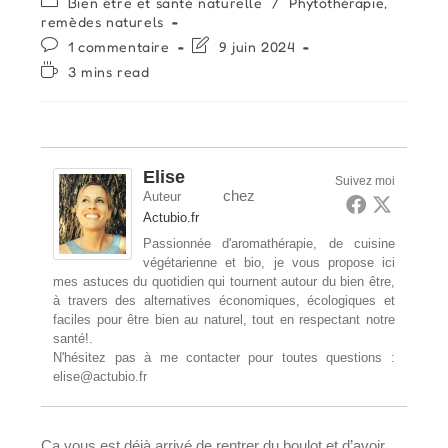
Post
Bien être et santé naturelle
/
Phytothérapie,
la
category:
remèdes naturels
publication :
Commentaires
Dernière
1 commentaire
9 juin 2024
de
modification
Temps
3 mins read
la
de
de
publication :
la
lecture :
publication :
Elise
Suivez moi
chez
Auteur
Actubio.fr
Passionnée d'aromathérapie, de cuisine
végétarienne et bio, je vous propose ici
mes astuces du quotidien qui tournent autour du bien être,
à travers des alternatives économiques, écologiques et
faciles pour être bien au naturel, tout en respectant notre
santé!.
N'hésitez pas à me contacter pour toutes questions :
elise@actubio.fr
Ca vous est déjà arrivé de rentrer du boulot et d’avoir