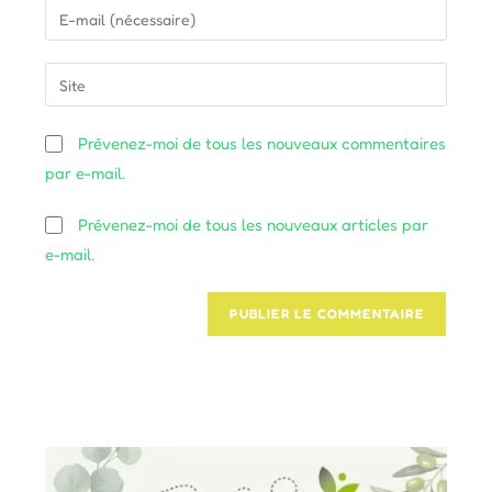
Enter
or
your
username
email
Saisir
to
address
l’URL
comment
to
de
Prévenez-moi de tous les nouveaux commentaires
comment
votre
par e-mail.
site
(facultatif)
Prévenez-moi de tous les nouveaux articles par
e-mail.