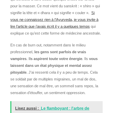
pour la masser. Ce mot vient du sanskrit : « shiro » qui
signifie la tête et « dhara » qui signifie « couler ».
Si
vous ne connaissez rien à l’Ayurveda, je vous invite à
lire l’article que j’avais écrit il y a quelques temps
qui
explique ce qu’est cette forme de médecine ancestrale.
En cas de burn out, notamment dans le milieu
professionnel,
les gens sont parfois de vrais
vampires
.
I
ls aspirent toute votre énergie
. Ils
vous
laissent dans un état physique et mental assez
pitoyable
. J’ai ressenti cela il y a peu de temps. Cela
se soldait par de multiples migraines, un mal de dos,
une sensation de mal être, un sommeil sans repos, la
sensation d’étouffer, un sentiment oppression.
Lisez aussi :
Le flamboyant : l'arbre de