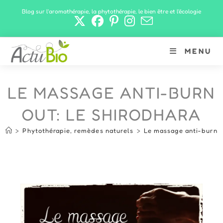
Skip
Blog sur l'aromathérapie, la phytothérapie, le bien être et l'écologie
to
content
MENU
LE MASSAGE ANTI-BURN
OUT: LE SHIRODHARA
>
Phytothérapie, remèdes naturels
>
Le massage anti-burn o