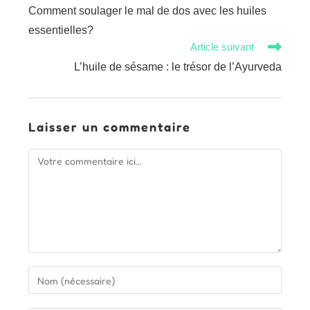
more
Comment soulager le mal de dos avec les huiles
articles
essentielles?
Article suivant
L’huile de sésame : le trésor de l’Ayurveda
Laisser un commentaire
Comment
Enter
your
name