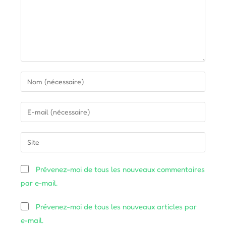
Enter
your
name
Enter
or
your
username
email
Saisir
to
address
l’URL
comment
to
de
Prévenez-moi de tous les nouveaux commentaires
comment
votre
par e-mail.
site
(facultatif)
Prévenez-moi de tous les nouveaux articles par
e-mail.