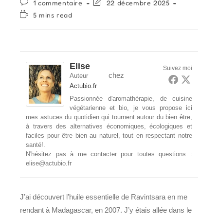
Commentaires
Dernière
1 commentaire
22 décembre 2025
publication :
de
modification
Temps
5 mins read
la
de
de
publication :
la
lecture :
publication :
Elise
Suivez moi
chez
Auteur
Actubio.fr
Passionnée d'aromathérapie, de cuisine
végétarienne et bio, je vous propose ici
mes astuces du quotidien qui tournent autour du bien être,
à travers des alternatives économiques, écologiques et
faciles pour être bien au naturel, tout en respectant notre
santé!.
N'hésitez pas à me contacter pour toutes questions :
elise@actubio.fr
J’ai découvert l’huile essentielle de Ravintsara en me
rendant à Madagascar, en 2007. J’y étais allée dans le