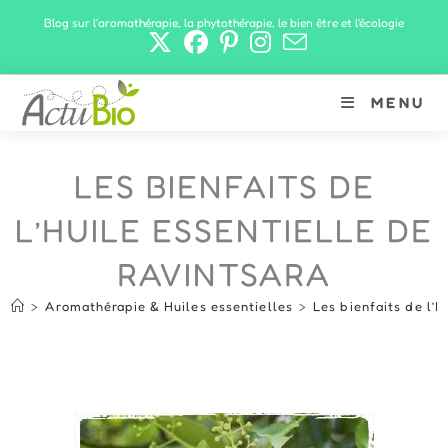
Skip
Blog sur l'aromathérapie, la phytothérapie, le bien être et l'écologie
to
content
MENU
LES BIENFAITS DE
L’HUILE ESSENTIELLE DE
RAVINTSARA
>
Aromathérapie & Huiles essentielles
>
Les bienfaits de l’H