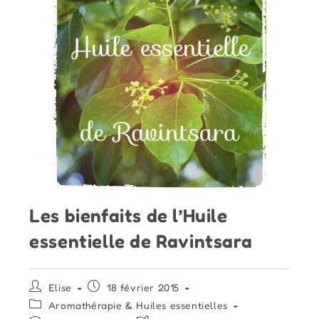
Les bienfaits de l’Huile
essentielle de Ravintsara
Auteur/autrice
Publication
Elise
18 février 2015
de
publiée :
Post
Aromathérapie & Huiles essentielles
la
category: