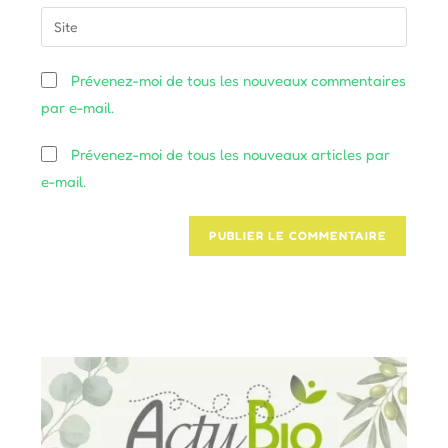
email
Saisir
to
address
l’URL
comment
to
de
Prévenez-moi de tous les nouveaux commentaires
comment
votre
par e-mail.
site
(facultatif)
Prévenez-moi de tous les nouveaux articles par
e-mail.