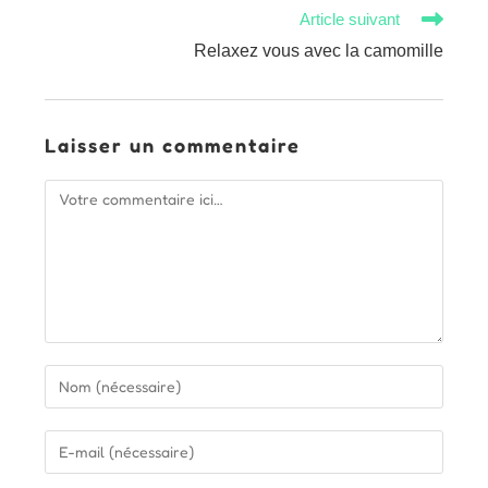
Article suivant
Relaxez vous avec la camomille
Laisser un commentaire
Comment
Enter
your
name
Enter
or
your
username