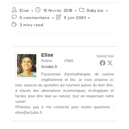
Auteur/autrice
Publication
Post
Elise
15 février 2018
Baby bio
de
publiée :
category:
Commentaires
Dernière
0 commentaire
9 juin 2024
la
de
modification
Temps
3 mins read
publication :
la
de
de
publication :
la
lecture :
publication :
Elise
Suivez moi
chez
Auteur
Actubio.fr
Passionnée d'aromathérapie, de cuisine
végétarienne et bio, je vous propose ici
mes astuces du quotidien qui tournent autour du bien être,
à travers des alternatives économiques, écologiques et
faciles pour être bien au naturel, tout en respectant notre
santé!.
N'hésitez pas à me contacter pour toutes questions :
elise@actubio.fr