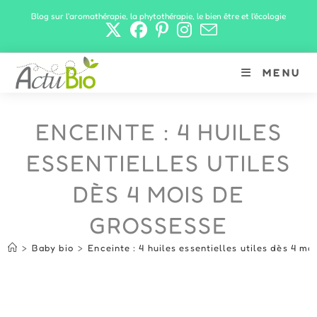
Skip
Blog sur l'aromathérapie, la phytothérapie, le bien être et l'écologie
to
content
MENU
ENCEINTE : 4 HUILES
ESSENTIELLES UTILES
DÈS 4 MOIS DE
GROSSESSE
>
Baby bio
>
Enceinte : 4 huiles essentielles utiles dès 4 mo