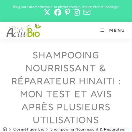
Skip
Blog sur l'aromathérapie, la phytothérapie, le bien être et l'écologie
to
content
MENU
SHAMPOOING
NOURRISSANT &
RÉPARATEUR HINAITI :
MON TEST ET AVIS
APRÈS PLUSIEURS
UTILISATIONS
>
Cosmétique bio
>
Shampooing Nourrissant & Réparateur Hina