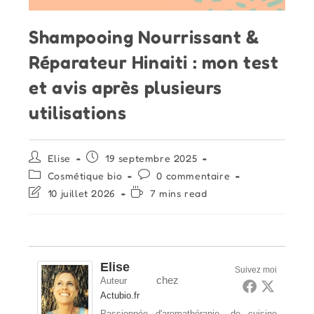
Shampooing Nourrissant &
Réparateur Hinaiti : mon test
et avis après plusieurs
utilisations
Auteur/autrice
Publication
Elise
19 septembre 2025
de
publiée :
Post
Commentaires
Cosmétique bio
0 commentaire
la
category:
de
Dernière
Temps
10 juillet 2026
7 mins read
publication :
la
modification
de
publication :
de
lecture :
la
publication :
Elise
Suivez moi
chez
Auteur
Actubio.fr
Passionnée d'aromathérapie, de cuisine