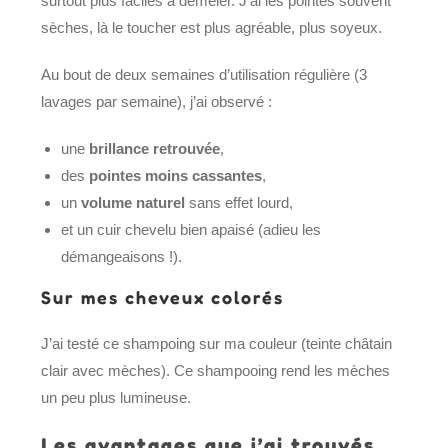
surtout plus faciles à démêler. J’ai les pointes souvent
sèches, là le toucher est plus agréable, plus soyeux.
Au bout de deux semaines d’utilisation régulière (3
lavages par semaine), j’ai observé :
une
brillance retrouvée
,
des
pointes moins cassantes
,
un
volume naturel
sans effet lourd,
et un cuir chevelu bien apaisé (adieu les
démangeaisons !).
Sur mes cheveux colorés
J’ai testé ce shampoing sur ma couleur (teinte châtain
clair avec mèches). Ce shampooing rend les mèches
un peu plus lumineuse.
Les avantages que j’ai trouvés