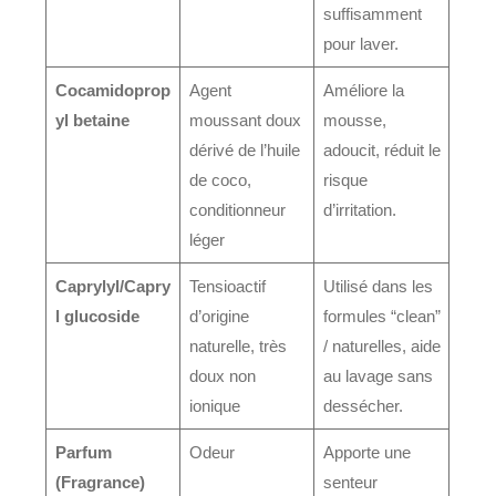
suffisamment
pour laver.
Cocamidoprop
Agent
Améliore la
yl betaine
moussant doux
mousse,
dérivé de l’huile
adoucit, réduit le
de coco,
risque
conditionneur
d’irritation.
léger
Caprylyl/Capry
Tensioactif
Utilisé dans les
l glucoside
d’origine
formules “clean”
naturelle, très
/ naturelles, aide
doux non
au lavage sans
ionique
dessécher.
Parfum
Odeur
Apporte une
(Fragrance)
senteur