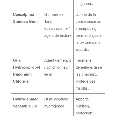
longueurs.
Caesalpinia
Gomme de
Donne de la
Spinosa Gum
Tara :
consistance au
épaississante /
shampooing,
agent de texture
permet d’ajuster
la texture sans
alourdir.
Guar
Agent démêlant
Facilite le
Hydroxypropyl
/ conditionneur
démêlage, lisse
trimonium
léger
les cheveux,
Chloride
protège des
frisottis.
Hydrogenated
Huile végétale
Apporte
Vegetable Oil
hydrogénée
nutrition,
protection,