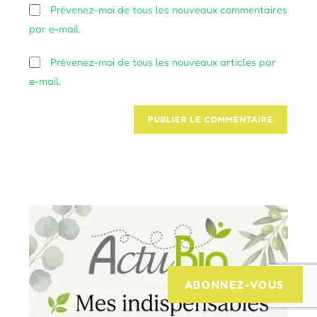
de
Prévenez-moi de tous les nouveaux commentaires
comment
votre
par e-mail.
site
(facultatif)
Prévenez-moi de tous les nouveaux articles par
e-mail.
ABONNEZ-VOUS