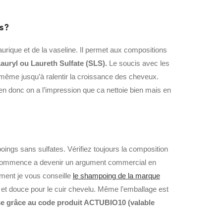
s?
laurique et de la vaseline. Il permet aux compositions
uryl ou Laureth Sulfate (SLS).
Le soucis avec les
l va même jusqu’à ralentir la croissance des cheveux.
n donc on a l’impression que ca nettoie bien mais en
ngs sans sulfates. Vérifiez toujours la composition
a commence a devenir un argument commercial en
ement je vous conseille
le shampoing de la marque
o et douce pour le cuir chevelu. Même l’emballage est
se grâce au code produit ACTUBIO10 (valable