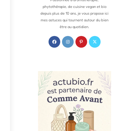
phytothérapie, de cuisine vegan et bio
depuis plus de 10 ans, je vous propose ici
mes astuces qui tournent autour du bien
être au quotidien.
S
S
S
S
’
’
’
’
o
o
o
o
u
u
u
u
v
v
v
v
r
r
r
r
e
e
e
e
d
d
d
d
a
a
a
a
n
n
n
n
s
s
s
s
u
u
u
u
n
n
n
n