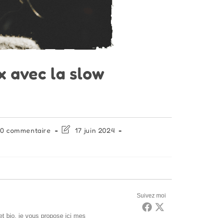
x avec la slow
mentaires
Dernière
0 commentaire
17 juin 2024
modification
de
ication :
la
publication :
Suivez moi
t bio, je vous propose ici mes