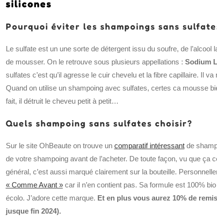
silicones
Pourquoi éviter les shampoings sans sulfate
Le sulfate est un une sorte de détergent issu du soufre, de l’alcool 
de mousser. On le retrouve sous plusieurs appellations :
Sodium La
sulfates c’est qu’il agresse le cuir chevelu et la fibre capillaire. I
Quand on utilise un shampoing avec sulfates, certes ca mousse bie
fait, il détruit le cheveu petit à petit…
Quels shampoing sans sulfates choisir?
Sur le site OhBeaute on trouve un
comparatif intéressant
de shampoi
de votre shampoing avant de l’acheter. De toute façon, vu que ç
général, c’est aussi marqué clairement sur la bouteille. Personnell
« Comme Avant »
car il n’en contient pas. Sa formule est 100% bi
écolo. J’adore cette marque.
Et en plus vous aurez 10% de remi
jusque fin 2024).