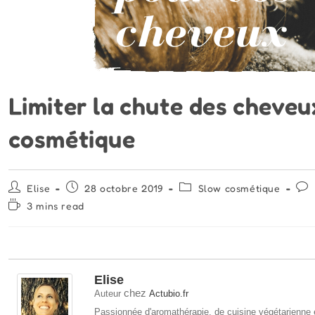
Limiter la chute des cheveu
cosmétique
Auteur/autrice
Publication
Post
Com
Elise
28 octobre 2019
Slow cosmétique
de
publiée :
category:
de
Temps
3 mins read
la
la
de
publication :
publ
lecture :
Elise
chez
Auteur
Actubio.fr
Passionnée d'aromathérapie, de cuisine végétarienne e