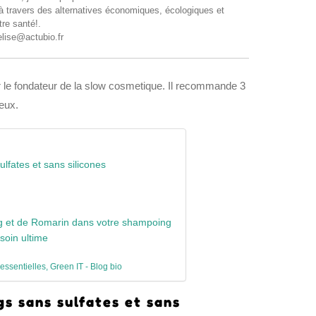
 à travers des alternatives économiques, écologiques et
tre santé!.
elise@actubio.fr
r le fondateur de la slow cosmetique. Il recommande 3
veux.
lfates et sans silicones
ang et de Romarin dans votre shampoing
 soin ultime
 essentielles, Green IT - Blog bio
s sans sulfates et sans