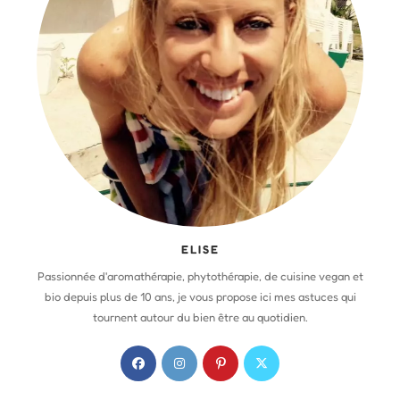
ELISE
Passionnée d'aromathérapie, phytothérapie, de cuisine vegan et
bio depuis plus de 10 ans, je vous propose ici mes astuces qui
tournent autour du bien être au quotidien.
S
S
S
S
’
’
’
’