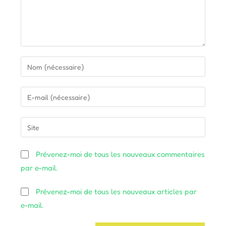
Enter
your
name
Enter
or
your
username
email
Saisir
to
address
l’URL
comment
to
de
Prévenez-moi de tous les nouveaux commentaires
comment
votre
par e-mail.
site
(facultatif)
Prévenez-moi de tous les nouveaux articles par
e-mail.