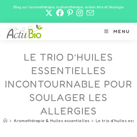
Skip
Blog sur l'aromathérapie, la phytothérapie, le bien être et l'écologie
to
content
MENU
LE TRIO D’HUILES
ESSENTIELLES
INCONTOURNABLE POUR
SOULAGER LES
ALLERGIES
>
Aromathérapie & Huiles essentielles
>
Le trio d’huiles ess