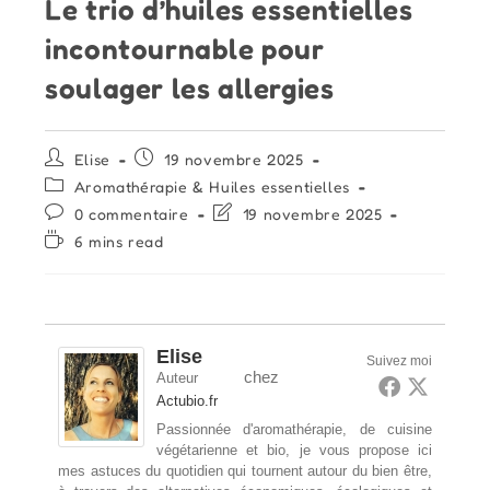
Le trio d’huiles essentielles
incontournable pour
soulager les allergies
Auteur/autrice
Publication
Elise
19 novembre 2025
de
publiée :
Post
Aromathérapie & Huiles essentielles
la
category:
Commentaires
Dernière
0 commentaire
19 novembre 2025
publication :
de
modification
Temps
6 mins read
la
de
de
publication :
la
lecture :
publication :
Elise
Suivez moi
chez
Auteur
Actubio.fr
Passionnée d'aromathérapie, de cuisine
végétarienne et bio, je vous propose ici
mes astuces du quotidien qui tournent autour du bien être,