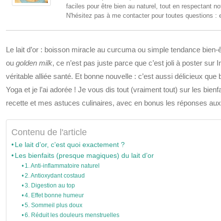
faciles pour être bien au naturel, tout en respectant no
N'hésitez pas à me contacter pour toutes questions : 
Le lait d’or : boisson miracle au curcuma ou simple tendance bien-êt
ou
golden milk
, ce n’est pas juste parce que c’est joli à poster su
véritable alliée santé. Et bonne nouvelle : c’est aussi délicieux que
Yoga et je l’ai adorée ! Je vous dis tout (vraiment tout) sur les bienf
recette et mes astuces culinaires, avec en bonus les réponses aux
Contenu de l'article
Le lait d’or, c’est quoi exactement ?
Les bienfaits (presque magiques) du lait d’or
1. Anti-inflammatoire naturel
2. Antioxydant costaud
3. Digestion au top
4. Effet bonne humeur
5. Sommeil plus doux
6. Réduit les douleurs menstruelles