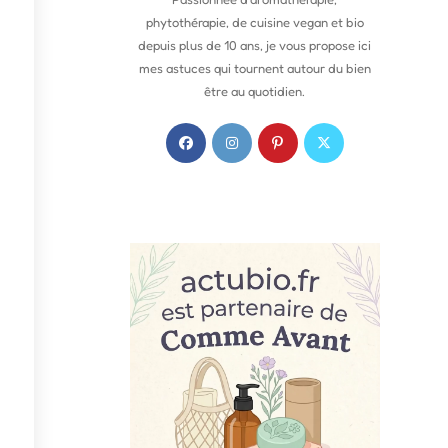
phytothérapie, de cuisine vegan et bio
depuis plus de 10 ans, je vous propose ici
mes astuces qui tournent autour du bien
être au quotidien.
S
S
S
S
’
’
’
’
o
o
o
o
u
u
u
u
v
v
v
v
r
r
r
r
e
e
e
e
d
d
d
d
a
a
a
a
n
n
n
n
s
s
s
s
u
u
u
u
n
n
n
n