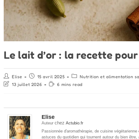
Le lait d’or : la recette pou
Auteur/autrice
Publication
Post
Elise
15 avril 2025
Nutrition et alimentation s
de
publiée :
category:
Dernière
Temps
13 juillet 2026
6 mins read
la
modification
de
publication :
de
lecture :
la
publication :
Elise
chez
Auteur
Actubio.fr
Passionnée d'aromathérapie, de cuisine végétarienne e
astuces du quotidien qui tournent autour du bien être,