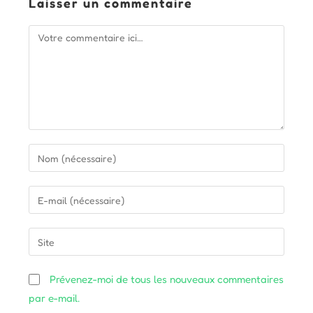
Laisser un commentaire
Comment
Enter
your
name
Enter
or
your
username
email
Saisir
to
address
l’URL
comment
to
de
Prévenez-moi de tous les nouveaux commentaires
comment
votre
par e-mail.
site