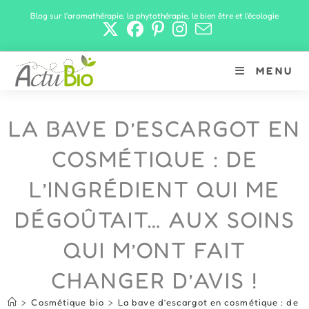
Skip
Blog sur l'aromathérapie, la phytothérapie, le bien être et l'écologie
to
content
MENU
LA BAVE D’ESCARGOT EN
COSMÉTIQUE : DE
L’INGRÉDIENT QUI ME
DÉGOÛTAIT… AUX SOINS
QUI M’ONT FAIT
CHANGER D’AVIS !
>
Cosmétique bio
>
La bave d’escargot en cosmétique : de l’i