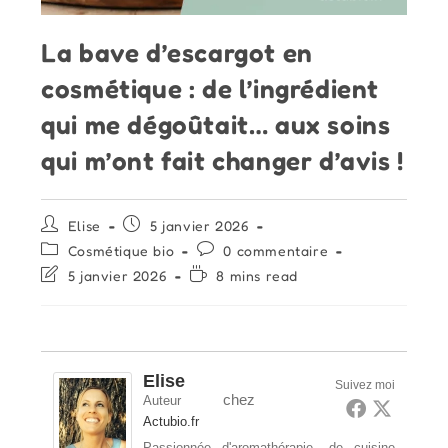
La bave d’escargot en
cosmétique : de l’ingrédient
qui me dégoûtait… aux soins
qui m’ont fait changer d’avis !
Auteur/autrice
Publication
Elise
5 janvier 2026
de
publiée :
Post
Commentaires
Cosmétique bio
0 commentaire
la
category:
de
Dernière
Temps
5 janvier 2026
8 mins read
publication :
la
modification
de
publication :
de
lecture :
la
publication :
Elise
Suivez moi
chez
Auteur
Actubio.fr
Passionnée d'aromathérapie, de cuisine