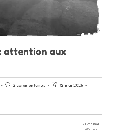
: attention aux
Commentaires
Dernière
2 commentaires
12 mai 2025
de
modification
la
de
publication :
la
publication :
Suivez moi