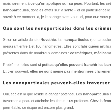
mais rarement à
ce qu’on applique sur sa peau
. Pourtant,
les cr
nanoparticules
, dont les effets sur la santé – et en particulier ce
savoir à ce moment-là, je le partage avec vous ici, pour que vous pu
Que sont les nanoparticules dans les crèmes
Selon un article du site
Novethic
, les
nanoparticules
(ou particule
mesurant entre 1 et 100 nanomètres. Elles sont
fabriquées artific
présentes dans de nombreux domaines :
cosmétiques, médicamen
Problème : elles sont
si petites qu’elles peuvent franchir les ba
Et bien souvent,
elles ne sont même pas mentionnées clairement
Les nanoparticules peuvent-elles traverser
Oui, et c’est là que réside le danger potentiel. Les
nanoparticules 
traverser la peau et atteindre les tissus plus profonds. Chez la
fem
perméable, ce risque est encore plus grand.