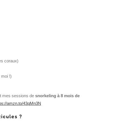
es coraux)
moi !)
nt mes sessions de
snorkeling à 8 mois de
ps://amzn.to/43qMn3N
icules ?