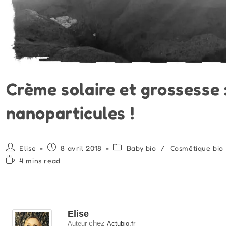
Crème solaire et grossesse 
nanoparticules !
Auteur/autrice
Publication
Post
Elise
8 avril 2018
Baby bio
/
Cosmétique bio
de
publiée :
category:
Temps
4 mins read
la
de
publication :
lecture :
Elise
chez
Auteur
Actubio.fr