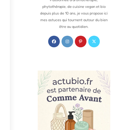
phytothérapie, de cuisine vegan et bio
depuis plus de 10 ans, je vous propose ici
mes astuces qui tournent autour du bien
être au quotidien.
S
S
S
S
’
’
’
’
o
o
o
o
u
u
u
u
v
v
v
v
r
r
r
r
e
e
e
e
d
d
d
d
a
a
a
a
n
n
n
n
s
s
s
s
u
u
u
u
n
n
n
n