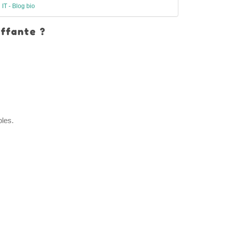
 IT - Blog bio
iffante ?
bles.