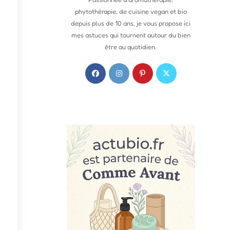
phytothérapie, de cuisine vegan et bio
depuis plus de 10 ans, je vous propose ici
mes astuces qui tournent autour du bien
être au quotidien.
S
S
S
S
’
’
’
’
o
o
o
o
u
u
u
u
v
v
v
v
r
r
r
r
e
e
e
e
d
d
d
d
a
a
a
a
n
n
n
n
s
s
s
s
u
u
u
u
n
n
n
n