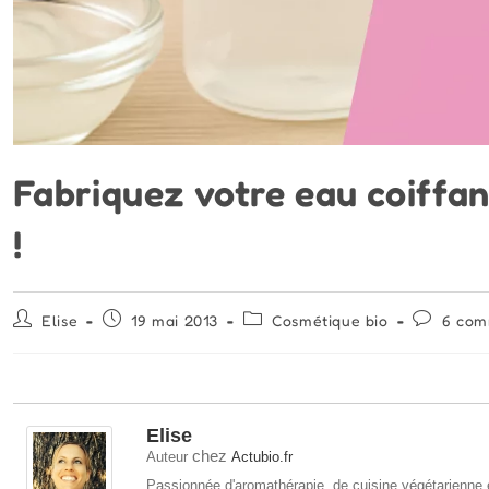
Fabriquez votre eau coiffan
!
Auteur/autrice
Publication
Post
Commenta
Elise
19 mai 2013
Cosmétique bio
6 com
de
publiée :
category:
de
la
la
publication :
publicatio
Elise
chez
Auteur
Actubio.fr
Passionnée d'aromathérapie, de cuisine végétarienne e