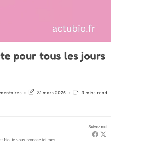
te pour tous les jours
ires
Dernière
Temps
mentaires
31 mars 2026
3 mins read
modification
de
de
lecture :
n :
la
publication :
Suivez moi
t bio, je vous propose ici mes