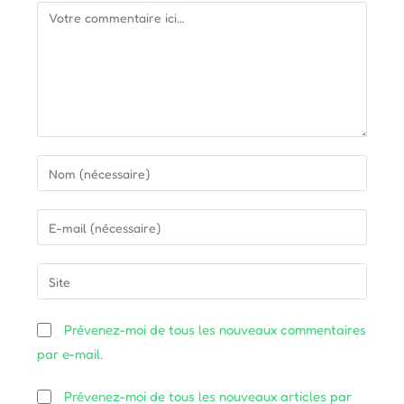
Comment
Enter
your
name
Enter
or
your
username
email
Saisir
to
address
l’URL
comment
to
de
Prévenez-moi de tous les nouveaux commentaires
comment
votre
par e-mail.
site
(facultatif)
Prévenez-moi de tous les nouveaux articles par