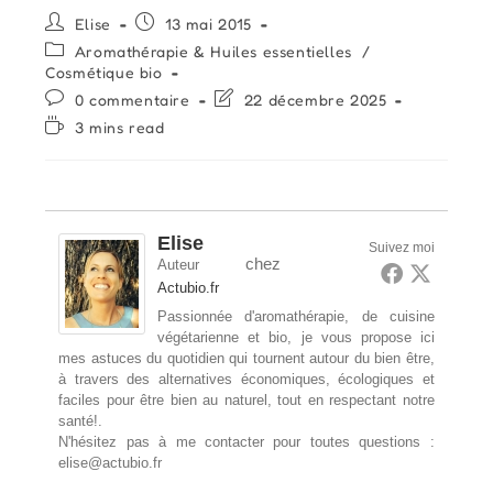
Auteur/autrice
Publication
Elise
13 mai 2015
de
publiée :
Post
Aromathérapie & Huiles essentielles
/
la
category:
Cosmétique bio
publication :
Commentaires
Dernière
0 commentaire
22 décembre 2025
de
modification
Temps
3 mins read
la
de
de
publication :
la
lecture :
publication :
Elise
Suivez moi
chez
Auteur
Actubio.fr
Passionnée d'aromathérapie, de cuisine
végétarienne et bio, je vous propose ici
mes astuces du quotidien qui tournent autour du bien être,
à travers des alternatives économiques, écologiques et
faciles pour être bien au naturel, tout en respectant notre
santé!.
N'hésitez pas à me contacter pour toutes questions :
elise@actubio.fr