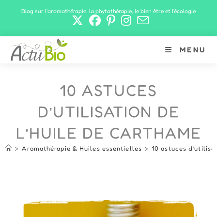
Skip
Blog sur l'aromathérapie, la phytothérapie, le bien être et l'écologie
to
content
MENU
10 ASTUCES
D’UTILISATION DE
L’HUILE DE CARTHAME
>
Aromathérapie & Huiles essentielles
>
10 astuces d’utilisa