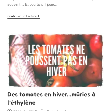
souvent… Et pourtant, il joue…
Ou
Continuer La Lecture
Trouver
Du
Magnésium
Dans
Notre
Alimentation?
Des tomates en hiver…mûries à
l’éthylène