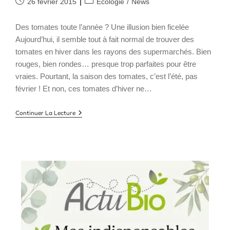
Publication
Post
26 février 2015
Ecologie
/
News
publiée :
category:
Des tomates toute l’année ? Une illusion bien ficelée
Aujourd’hui, il semble tout à fait normal de trouver des
tomates en hiver dans les rayons des supermarchés. Bien
rouges, bien rondes… presque trop parfaites pour être
vraies. Pourtant, la saison des tomates, c’est l’été, pas
février ! Et non, ces tomates d’hiver ne…
Des
Continuer La Lecture
Tomates
En
Hiver…
Mûries
À
L’éthylène