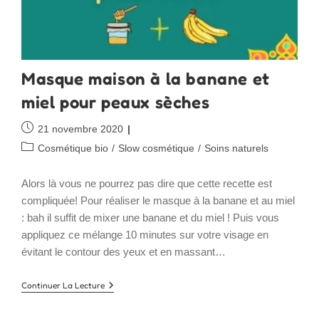
Masque maison à la banane et
miel pour peaux sèches
Publication
21 novembre 2020
publiée :
Post
Cosmétique bio
/
Slow cosmétique
/
Soins naturels
category:
Alors là vous ne pourrez pas dire que cette recette est
compliquée! Pour réaliser le masque à la banane et au miel
: bah il suffit de mixer une banane et du miel ! Puis vous
appliquez ce mélange 10 minutes sur votre visage en
évitant le contour des yeux et en massant…
Masque
Continuer La Lecture
Maison
À