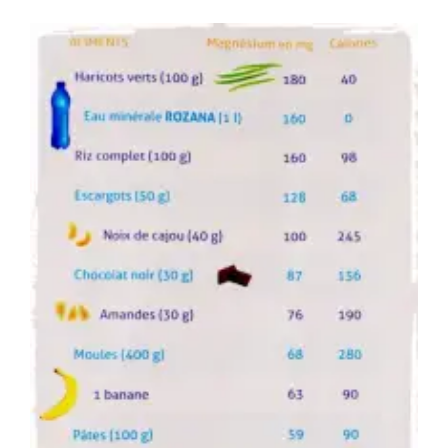
La
Banane
Et
Miel
Pour
Peaux
Sèches