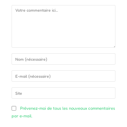
Comment
Enter
your
name
Enter
or
your
username
email
Saisir
to
address
l’URL
comment
to
de
Prévenez-moi de tous les nouveaux commentaires
comment
votre
par e-mail.
site
(facultatif)