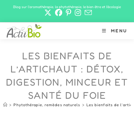
Skip
Blog sur l'aromathérapie, la phytothérapie, le bien être et l'écologie
to
content
MENU
LES BIENFAITS DE
L’ARTICHAUT : DÉTOX,
DIGESTION, MINCEUR ET
SANTÉ DU FOIE
>
Phytothérapie, remèdes naturels
>
Les bienfaits de l’artic