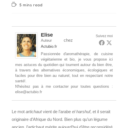
de
modification
Temps
5 mins read
la
de
de
publication :
la
lecture :
publication :
Elise
Suivez moi
chez
Auteur
Actubio.fr
Passionnée d'aromathérapie, de cuisine
végétarienne et bio, je vous propose ici
mes astuces du quotidien qui tournent autour du bien être,
à travers des alternatives économiques, écologiques et
faciles pour être bien au naturel, tout en respectant notre
santé!.
N'hésitez pas à me contacter pour toutes questions :
elise@actubio.fr
Le mot
artichaut
vient de l’arabe
el harshuf
, et il serait
originaire d’Afrique du Nord. Bien plus qu’un légume
ancien, l’artichaut mérite aujourd’hui d’être reconsidéré