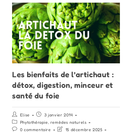
Les bienfaits de l’artichaut :
détox, digestion, minceur et
santé du foie
Auteur/autrice
Publication
Elise
3 janvier 2014
de
publiée :
Post
Phytothérapie, remèdes naturels
la
category:
Commentaires
Dernière
0 commentaire
15 décembre 2025
publication :