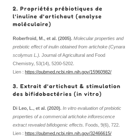
2. Propriétés prébiotiques de
l’inuline d’artichaut (analyse
moléculaire)
Roberfroid, M., et al. (2005).
Molecular properties and
prebiotic effect of inulin obtained from artichoke (Cynara
scolymus L.).
Journal of Agricultural and Food
Chemistry, 53(14), 5200-5202.
Lien :
https://pubmed.ncbi.nlm.nih.gov/15960982/
3. Extrait d’artichaut & stimulation
des bifidobactéries (in vitro)
Di Leo, L., et al. (2020).
In vitro evaluation of prebiotic
properties of a commercial artichoke inflorescence
extract revealed bifidogenic effects.
Foods, 9(6), 722.
Lien :
https://pubmed.ncbi.nlm.nih.gov/32466615/