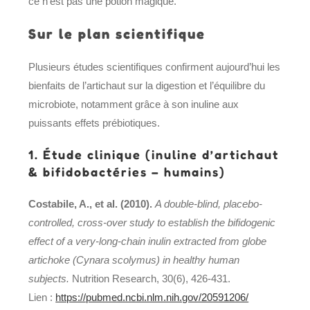
ce n’est pas une potion magique.
Sur le plan scientifique
Plusieurs études scientifiques confirment aujourd’hui les
bienfaits de l’artichaut sur la digestion et l’équilibre du
microbiote, notamment grâce à son inuline aux
puissants effets prébiotiques.
1. Étude clinique (inuline d’artichaut
& bifidobactéries – humains)
Costabile, A., et al. (2010).
A double-blind, placebo-
controlled, cross-over study to establish the bifidogenic
effect of a very-long-chain inulin extracted from globe
artichoke (Cynara scolymus) in healthy human
subjects.
Nutrition Research, 30(6), 426-431.
Lien :
https://pubmed.ncbi.nlm.nih.gov/20591206/