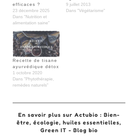
efficaces ?
9 juillet 2013
23 décembre 2025
Dans "Végétarisme"
Dans "Nutrition et
alimentation saine"
Recette de tisane
ayurvédique détox
1 octobre 2020
Dans "Phytothérapie,
remèdes naturels"
En savoir plus sur Actubio : Bien-
être, écologie, huiles essentielles,
Green IT - Blog bio