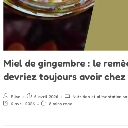
Miel de gingembre : le remè
devriez toujours avoir chez
Auteur/autrice
Publication
Post
Elise
6 avril 2026
Nutrition et alimentation sa
de
publiée :
category:
Dernière
Temps
6 avril 2026
8 mins read
la
modification
de
publication :
de
lecture :
la
publication :