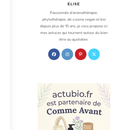
ELISE
Passionnée d'aromathérapie,
phytothérapie, de cuisine vegan et bio
depuis plus de 10 ans, je vous propose ici
mes astuces qui tournent autour du bien
être au quotidien.
S
S
S
S
’
’
’
’
o
o
o
o
u
u
u
u
v
v
v
v
r
r
r
r
e
e
e
e
d
d
d
d
a
a
a
a
n
n
n
n
s
s
s
s