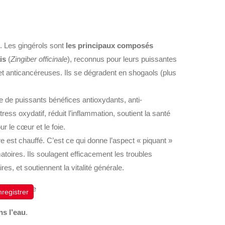
s. Les gingérols sont
les principaux composés
is
(
Zingiber officinale
), reconnus pour leurs puissantes
et anticancéreuses. Ils se dégradent en shogaols (plus
 de puissants bénéfices antioxydants, anti-
ress oxydatif, réduit l’inflammation, soutient la santé
r le cœur et le foie.
 est chauffé. C’est ce qui donne l’aspect « piquant »
atoires. Ils soulagent efficacement les troubles
es, et soutiennent la vitalité générale.
registrer
ns l’eau
.