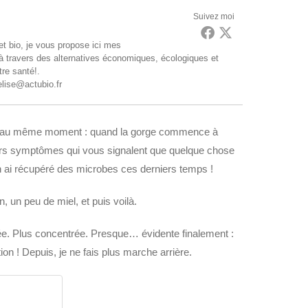
Suivez moi
t bio, je vous propose ici mes
 à travers des alternatives économiques, écologiques et
tre santé!.
elise@actubio.fr
urs au même moment : quand la gorge commence à
miers symptômes qui vous signalent que quelque chose
’en ai récupéré des microbes ces derniers temps !
 un peu de miel, et puis voilà.
ipée. Plus concentrée. Presque… évidente finalement :
ion ! Depuis, je ne fais plus marche arrière.