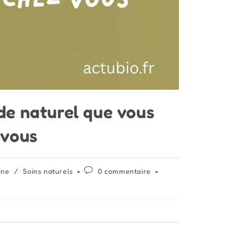
de naturel que vous
 vous
Commentaires
ine
/
Soins naturels
0 commentaire
de
la
publication :