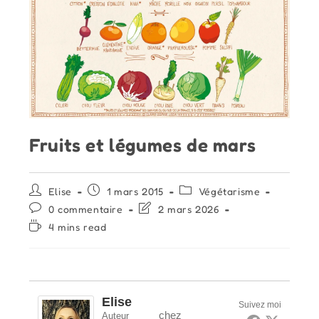
Fruits et légumes de mars
Auteur/autrice
Publication
Post
Elise
1 mars 2015
Végétarisme
de
publiée :
category:
Commentaires
Dernière
0 commentaire
2 mars 2026
la
de
modification
Temps
4 mins read
publication :
la
de
de
publication :
la
lecture :
publication :
Elise
Suivez moi
chez
Auteur