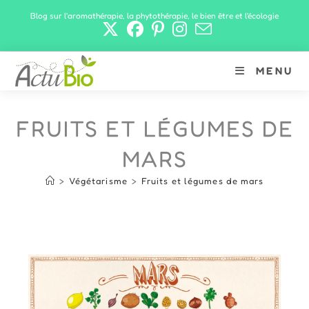
Skip
Blog sur l'aromathérapie, la phytothérapie, le bien être et l'écologie
to
content
MENU
FRUITS ET LÉGUMES DE
MARS
>
Végétarisme
>
Fruits et légumes de mars