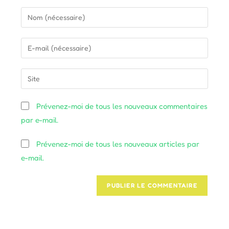
Enter
your
name
Enter
or
your
username
email
Saisir
to
address
l’URL
comment
to
de
Prévenez-moi de tous les nouveaux commentaires
comment
votre
par e-mail.
site
(facultatif)
Prévenez-moi de tous les nouveaux articles par
e-mail.