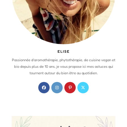
ELISE
Passionnée d'aromathérapie, phytothérapie, de cuisine vegan et
bio depuis plus de 10 ans, je vous propose ici mes astuces qui
tournent autour du bien être au quotidien.
S
S
S
S
’
’
’
’
o
o
o
o
u
u
u
u
v
v
v
v
r
r
r
r