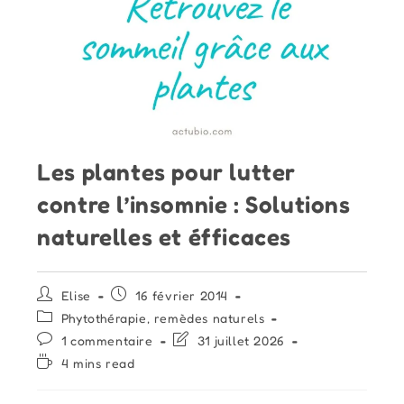
Les plantes pour lutter
contre l’insomnie : Solutions
naturelles et éfficaces
Auteur/autrice
Publication
Elise
16 février 2014
de
publiée :
Post
Phytothérapie, remèdes naturels
la
category:
Commentaires
Dernière
1 commentaire
31 juillet 2026
publication :
de
modification
Temps
4 mins read
la
de
de
publication :
la
lecture :