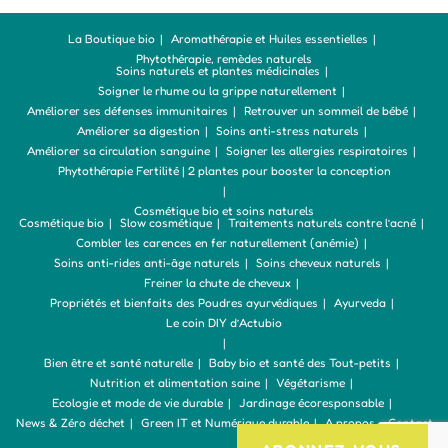
La Boutique bio
Aromathérapie et Huiles essentielles
Phytothérapie, remèdes naturels
Soins naturels et plantes médicinales
Soigner le rhume ou la grippe naturellement
Améliorer ses défenses immunitaires
Retrouver un sommeil de bébé
Améliorer sa digestion
Soins anti-stress naturels
Améliorer sa circulation sanguine
Soigner les allergies respiratoires
Phytothérapie Fertilité | 2 plantes pour booster la conception
Cosmétique bio et soins naturels
Cosmétique bio
Slow cosmétique
Traitements naturels contre l’acné
Combler les carences en fer naturellement (anémie)
Soins anti-rides anti-âge naturels
Soins cheveux naturels
Freiner la chute de cheveux
Propriétés et bienfaits des Poudres ayurvédiques
Ayurveda
Le coin DIY d’Actubio
Bien être et santé naturelle
Baby bio et santé des Tout-petits
Nutrition et alimentation saine
Végétarisme
Ecologie et mode de vie durable
Jardinage écoresponsable
News & Zéro déchet
Green IT et Numérique durable
A propos – Contact