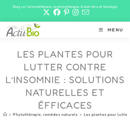
Skip
Blog sur l'aromathérapie, la phytothérapie, le bien être et l'écologie
to
content
MENU
LES PLANTES POUR
LUTTER CONTRE
L’INSOMNIE : SOLUTIONS
NATURELLES ET
ÉFFICACES
>
Phytothérapie, remèdes naturels
>
Les plantes pour lutter