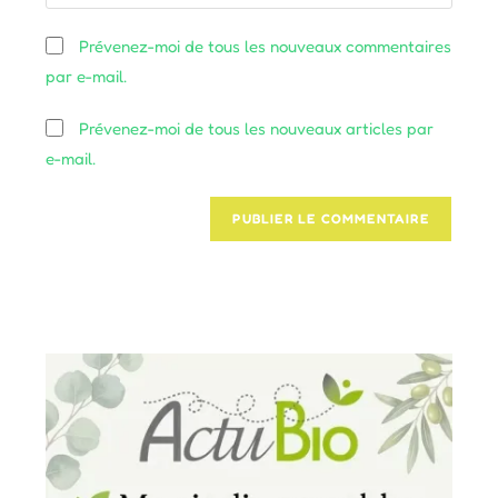
l’URL
comment
to
de
Prévenez-moi de tous les nouveaux commentaires
comment
votre
par e-mail.
site
(facultatif)
Prévenez-moi de tous les nouveaux articles par
e-mail.