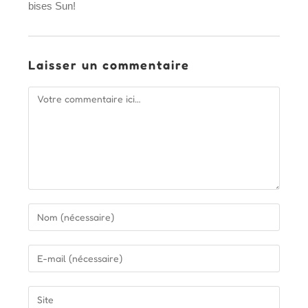
bises Sun!
Laisser un commentaire
Comment
Enter
your
name
Enter
or
your
username
email
Saisir
to
address