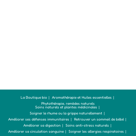
La Boutique bio
Aromathérapie et Huiles essentielles
Phytothérapie, remèdes naturels
Soins naturels et plantes médicinales
Soigner le rhume ou la grippe naturellement
Améliorer ses défenses immunitaires
Retrouver un sommeil de bébé
Améliorer sa digestion
Soins anti-stress naturels
Améliorer sa circulation sanguine
Soigner les allergies respiratoires