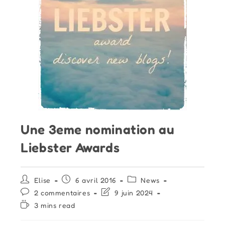
Une 3eme nomination au
Liebster Awards
Auteur/autrice
Publication
Post
Elise
6 avril 2016
News
de
publiée :
category:
Commentaires
Dernière
2 commentaires
9 juin 2024
la
de
modification
Temps
3 mins read
publication :
la
de
de
publication :
la
lecture :