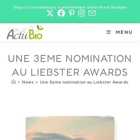
Skip
Blog sur l'aromathérapie, la phytothérapie, le bien être et l'écologie
to
content
MENU
UNE 3EME NOMINATION
AU LIEBSTER AWARDS
>
News
>
Une 3eme nomination au Liebster Awards