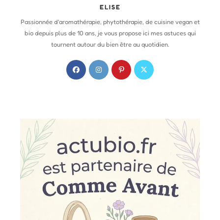
ELISE
Passionnée d'aromathérapie, phytothérapie, de cuisine vegan et
bio depuis plus de 10 ans, je vous propose ici mes astuces qui
tournent autour du bien être au quotidien.
S
S
S
S
’
’
’
’
o
o
o
o
u
u
u
u
v
v
v
v
r
r
r
r
e
e
e
e
d
d
d
d
a
a
a
a
n
n
n
n
s
s
s
s
u
u
u
u
n
n
n
n