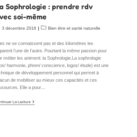
a Sophrologie : prendre rdv
vec soi-même
blication
Post
3 décembre 2018
Bien être et santé naturelle
bliée :
category:
les ne se connaissent pas et des kilomètres les
parent l'une de l'autre. Pourtant la même passion pour
ur métier les animent: la Sophrologie.La sophrologie
os/ harmonie, phren/ conscience, logos/ étude) est une
chnique de développement personnel qui permet à
acun de mobiliser au mieux ces capacités et ces
ssources. Elle a pour…
La
ntinuer La Lecture
Sophrologie
:
Prendre
Rdv
Avec
Soi-
Même