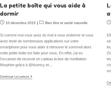
La petite boîte qui vous aide à
L
dormir
a
Publication
Post
Pu
10 décembre 2019
Bien être et santé naturelle
publiée :
category:
pu
Si comme moi vous avez du mal à vous endormir et vous
El
avez testé de nombreuses applications sur votre
sé
smartphone pour vous aider à retrouver le sommeil alors
le
cette petite boite est faite pour vous. En effet, j'ai eu
(S
l'occasion de recevoir en cadeau la box de méditation
te
Morphée grâce à @hivency et…
ch
re
La
Continuer La Lecture
Petite
Co
Boîte
Qui
Vous
Aide
À
Dormir