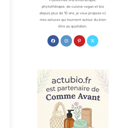
phytothérapie, de cuisine vegan et bio
depuis plus de 10 ans, je vous propose ici
mes astuces qui tournent autour du bien
être au quotidien.
S
S
S
S
’
’
’
’
o
o
o
o
u
u
u
u
v
v
v
v
r
r
r
r
e
e
e
e
d
d
d
d
a
a
a
a
n
n
n
n
s
s
s
s
u
u
u
u
n
n
n
n