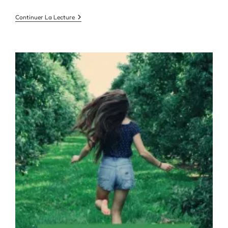
Faut-
Continuer La Lecture
Il
Choisir
Un
Sapin
De
Noël
Naturel
Ou
Artificiel
?