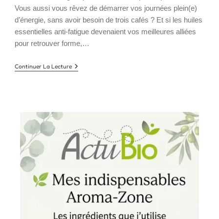
Vous aussi vous rêvez de démarrer vos journées plein(e)
d’énergie, sans avoir besoin de trois cafés ? Et si les huiles
essentielles anti-fatigue devenaient vos meilleures alliées
pour retrouver forme,…
Huiles
Continuer La Lecture
Essentielles
Anti-
Fatigue
:
Votre
Allié
Naturel
Pour
Retrouver
Tonus
Et
Vitalité
!