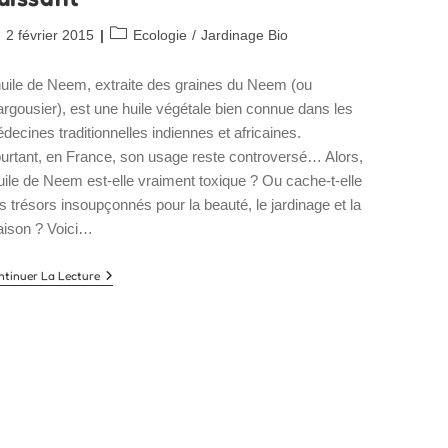
blication
Post
2 février 2015
Ecologie
/
Jardinage Bio
bliée :
category:
huile de Neem, extraite des graines du Neem (ou
rgousier), est une huile végétale bien connue dans les
decines traditionnelles indiennes et africaines.
urtant, en France, son usage reste controversé… Alors,
huile de Neem est-elle vraiment toxique ? Ou cache-t-elle
s trésors insoupçonnés pour la beauté, le jardinage et la
ison ? Voici…
L’huile
ntinuer La Lecture
De
Neem
:
Un
Insecticide
Puissant