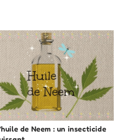
Du
Sel
D’Epsom
’huile de Neem : un insecticide
uissant