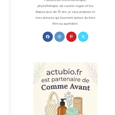
phytothérapie, de cuisine vegan et bio
depuis plus de 10 ans, je vous propose ici
mes astuces qui tournent autour du bien
être au quotidien.
S
S
S
S
’
’
’
’
o
o
o
o
u
u
u
u
v
v
v
v
r
r
r
r
e
e
e
e
d
d
d
d
a
a
a
a
n
n
n
n
s
s
s
s
u
u
u
u
n
n
n
n