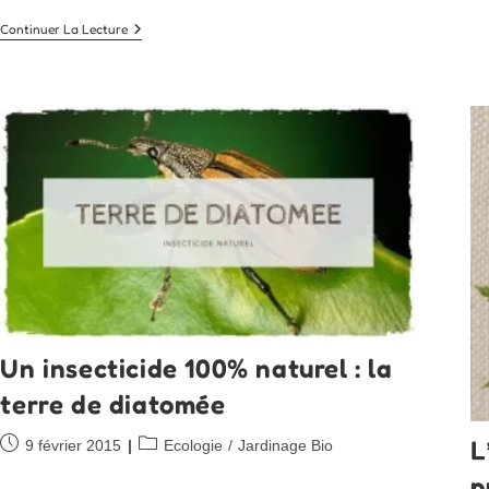
Fabriquez
Continuer La Lecture
Votre
Lotion
Anti-
Moustiques
Bio
Un insecticide 100% naturel : la
terre de diatomée
L
Publication
Post
9 février 2015
Ecologie
/
Jardinage Bio
publiée :
category:
p