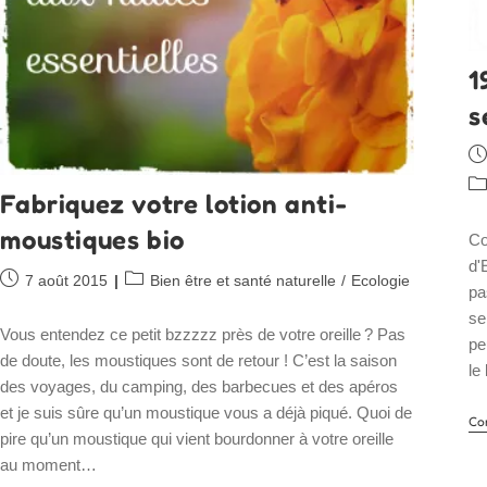
1
s
Pu
pu
Po
Fabriquez votre lotion anti-
ca
moustiques bio
Co
d'
Publication
Post
7 août 2015
Bien être et santé naturelle
/
Ecologie
pa
publiée :
category:
se
Vous entendez ce petit bzzzzz près de votre oreille ? Pas
pe
de doute, les moustiques sont de retour ! C’est la saison
le
des voyages, du camping, des barbecues et des apéros
et je suis sûre qu’un moustique vous a déjà piqué. Quoi de
Co
pire qu’un moustique qui vient bourdonner à votre oreille
au moment…