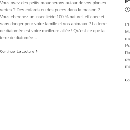
Vous avez des petits moucherons autour de vos plantes
Pu
vertes ? Des cafards ou des puces dans la maison ?
pu
Vous cherchez un insecticide 100 % naturel, efficace et
sans danger pour votre famille et vos animaux ? La terre
L’
de diatomée est votre meilleure alliée ! Qu’est-ce que la
Ma
terre de diatomée…
mé
Po
Un
Continuer La Lecture
l’
Insecticide
de
100%
Naturel
ma
:
La
Terre
Co
De
Diatomée