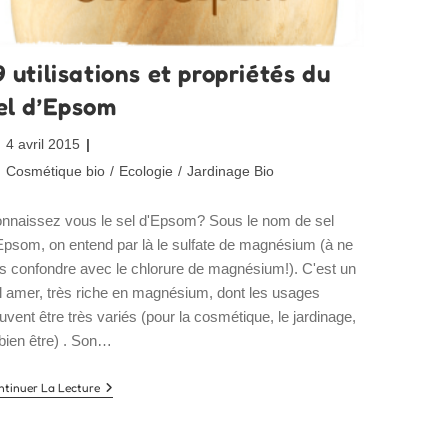
9 utilisations et propriétés du
el d’Epsom
blication
4 avril 2015
bliée :
st
Cosmétique bio
/
Ecologie
/
Jardinage Bio
tegory:
nnaissez vous le sel d'Epsom? Sous le nom de sel
Epsom, on entend par là le sulfate de magnésium (à ne
s confondre avec le chlorure de magnésium!). C'est un
l amer, très riche en magnésium, dont les usages
uvent être très variés (pour la cosmétique, le jardinage,
 bien être) . Son…
19
ntinuer La Lecture
Utilisations
Et
Propriétés