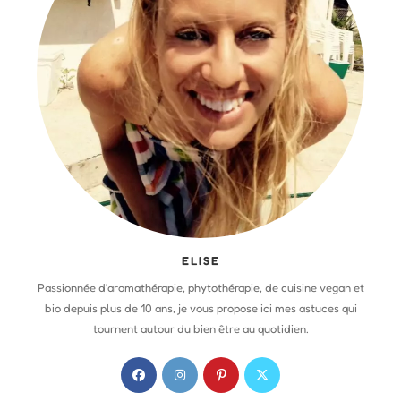
ELISE
Passionnée d'aromathérapie, phytothérapie, de cuisine vegan et
bio depuis plus de 10 ans, je vous propose ici mes astuces qui
tournent autour du bien être au quotidien.
S
S
S
S
’
’
’
’