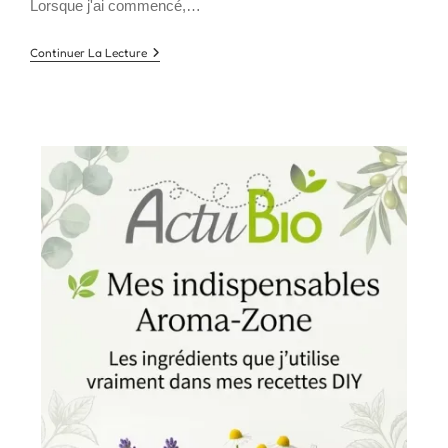
Lorsque j'ai commencé,…
Le
Continuer La Lecture
Miracle
Morning
Qualifie
Votre
Journée
:
La
Méthode
À
Adopter
!